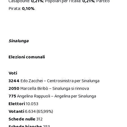
Casapound:
0,21%
; Popolari per l’Italia:
0,21%
; Partito
Pirata:
0,10%
.
Sinalunga
Elezioni comunali
Voti
3244
Edo Zacchei – Centrosinistra per Sinalunga
2050
Marcella Biribò – Sinalunga si rinnova
775
Angelina Rappuoli – Angelina per Sinalunga
Elettori
10.053
Votanti
6.634 (65,99%)
Schede nulle
312
Schede bianche
253