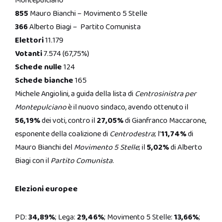
Montepulciano
855
Mauro Bianchi – Movimento 5 Stelle
366
Alberto Biagi – Partito Comunista
Elettori
11.179
Votanti
7.574 (67,75%)
Schede nulle
124
Schede bianche
165
Michele Angiolini, a guida della lista di
Centrosinistra per
Montepulciano
è il nuovo sindaco, avendo ottenuto il
56,19%
dei voti, contro il
27,05%
di Gianfranco Maccarone,
esponente della coalizione di
Centrodestra
; l’
11,74%
di
Mauro Bianchi del
Movimento 5 Stelle
; il
5,02%
di Alberto
Biagi con il
Partito Comunista
.
Elezioni europee
PD:
34,89%
; Lega:
29,46%
; Movimento 5 Stelle:
13,66%
;