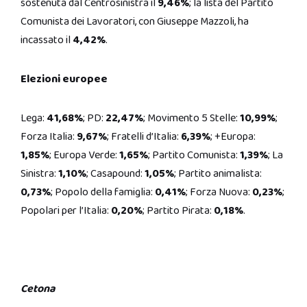
sostenuta dal Centrosinistra il
9,46%
; la lista del Partito
Comunista dei Lavoratori, con Giuseppe Mazzoli, ha
incassato il
4,42%
.
Elezioni europee
Lega:
41,68%
; PD:
22,47%
; Movimento 5 Stelle:
10,99%
;
Forza Italia:
9,67%
; Fratelli d’Italia:
6,39%
; +Europa:
1,85%
; Europa Verde:
1,65%
; Partito Comunista:
1,39%
; La
Sinistra:
1,10%
; Casapound:
1,05%
; Partito animalista:
0,73%
; Popolo della famiglia:
0,41%
; Forza Nuova:
0,23%
;
Popolari per l’Italia:
0,20%
; Partito Pirata:
0,18%
.
Cetona