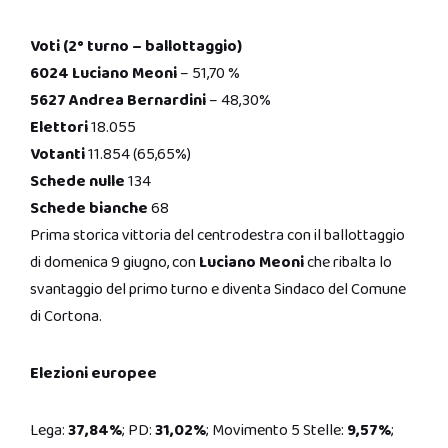
Voti (2° turno – ballottaggio)
6024 Luciano Meoni
– 51,70 %
5627 Andrea Bernardini
– 48,30%
Elettori
18.055
Votanti
11.854 (65,65%)
Schede nulle
134
Schede bianche
68
Prima storica vittoria del centrodestra con il ballottaggio
di domenica 9 giugno, con
Luciano Meoni
che ribalta lo
svantaggio del primo turno e diventa Sindaco del Comune
di Cortona.
Elezioni europee
Lega:
37,84%
; PD:
31,02%
; Movimento 5 Stelle:
9,57%
;