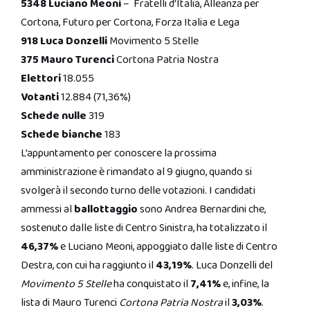
5348 Luciano Meoni
– Fratelli d’Italia, Alleanza per
Cortona, Futuro per Cortona, Forza Italia e Lega
918 Luca Donzelli
Movimento 5 Stelle
375 Mauro Turenci
Cortona Patria Nostra
Elettori
18.055
Votanti
12.884 (71,36%)
Schede nulle
319
Schede bianche
183
L’appuntamento per conoscere la prossima
amministrazione è rimandato al 9 giugno, quando si
svolgerà il secondo turno delle votazioni. I candidati
ammessi al
ballottaggio
sono Andrea Bernardini che,
sostenuto dalle liste di Centro Sinistra, ha totalizzato il
46,37%
e Luciano Meoni, appoggiato dalle liste di Centro
Destra, con cui ha raggiunto il
43,19%
. Luca Donzelli del
Movimento 5 Stelle
ha conquistato il
7,41%
e, infine, la
lista di Mauro Turenci
Cortona Patria Nostra
il
3,03%
.