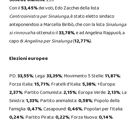
Con il
53,45%
dei voti, Edo Zacchei della lista
Centrosinistra per Sinalunga
, è stato eletto sindaco
anteponendosi a Marcella Biribò, che con la lista
Sinalunga
si rinnova
ha ottenuto il
33,78%
, e ad Angelina Rappuoli, a
capo di
Angelina per Sinalunga
(
12,77%
).
Elezioni europee
PD:
33,55%
; Lega:
33,39%
; Movimento 5 Stelle:
11,87%
;
Forza Italia:
15,71%
; Fratelli d’Italia:
5,38%
; +Europa:
2,37%
; Partito Comunista:
2,15%
; Europa Verde:
2,13%
; La
Sinistra:
1,33%
; Partito animalista:
0,58%
; Popolo della
famiglia:
0,47%
; Casapound:
0,46%
; Popolari per l’Italia:
0,24%
; Partito Pirata:
0,22%
; Forza Nuova:
0,14%
.