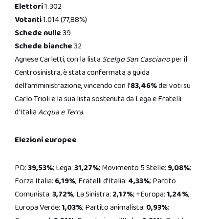
Elettori
1.302
Votanti
1.014 (77,88%)
Schede nulle
39
Schede bianche
32
Agnese Carletti, con la lista
Scelgo San Casciano
per il
Centrosinistra, è stata confermata a guida
dell’amministrazione, vincendo con l’
83,46%
dei voti su
Carlo Trioli e la sua lista sostenuta da Lega e Fratelli
d’Italia
Acqua e Terra
.
Elezioni europee
PD:
39,53%
; Lega:
31,27%
; Movimento 5 Stelle:
9,08%
;
Forza Italia:
6,19%
; Fratelli d’Italia:
4,33%
; Partito
Comunista:
3,72%
; La Sinistra:
2,17%
; +Europa:
1,24%
;
Europa Verde:
1,03%
; Partito animalista:
0,93%
;