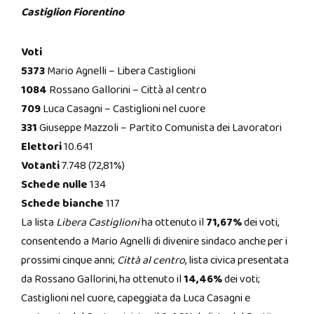
Castiglion Fiorentino
Voti
5373
Mario Agnelli – Libera Castiglioni
1084
Rossano Gallorini – Città al centro
709
Luca Casagni – Castiglioni nel cuore
331
Giuseppe Mazzoli – Partito Comunista dei Lavoratori
Elettori
10.641
Votanti
7.748 (72,81%)
Schede nulle
134
Schede bianche
117
La lista
Libera Castiglioni
ha ottenuto il
71,67%
dei voti,
consentendo a Mario Agnelli di divenire sindaco anche per i
prossimi cinque anni;
Città al centro
, lista civica presentata
da Rossano Gallorini, ha ottenuto il
14,46%
dei voti;
Castiglioni nel cuore, capeggiata da Luca Casagni e