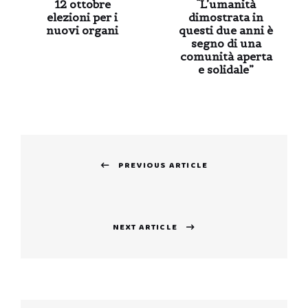
12 ottobre
“L’umanità
elezioni per i
dimostrata in
nuovi organi
questi due anni è
segno di una
comunità aperta
e solidale”
Navigazione
PREVIOUS ARTICLE
articoli
Previous
post:
NEXT ARTICLE
Next
post: