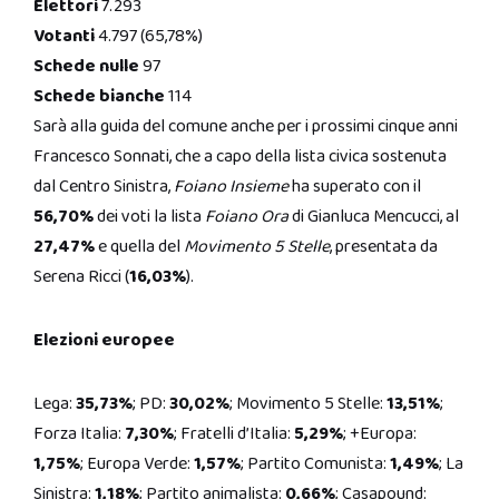
Elettori
7.293
Votanti
4.797 (65,78%)
Schede nulle
97
Schede bianche
114
Sarà alla guida del comune anche per i prossimi cinque anni
Francesco Sonnati, che a capo della lista civica sostenuta
dal Centro Sinistra,
Foiano Insieme
ha superato con il
56,70%
dei voti la lista
Foiano Ora
di Gianluca Mencucci, al
27,47%
e quella del
Movimento 5 Stelle
, presentata da
Serena Ricci (
16,03%
).
Elezioni europee
Lega:
35,73%
; PD:
30,02%
; Movimento 5 Stelle:
13,51%
;
Forza Italia:
7,30%
; Fratelli d’Italia:
5,29%
; +Europa:
1,75%
; Europa Verde:
1,57%
; Partito Comunista:
1,49%
; La
Sinistra:
1,18%
; Partito animalista:
0,66%
; Casapound: