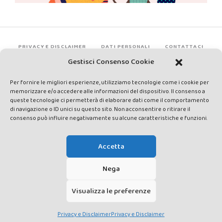
PRIVACY E DISCLAIMER
DATI PERSONALI
CONTATTACI
Gestisci Consenso Cookie
Per fornire le migliori esperienze, utilizziamo tecnologie come i cookie per
memorizzare e/o accedere alle informazioni del dispositivo. Il consenso a
queste tecnologie ci permetterà di elaborare dati come il comportamento
di navigazione o ID unici su questo sito. Non acconsentire o ritirare il
consenso può influire negativamente su alcune caratteristiche e funzioni.
Made by Avatar Web Communication © Copyright 2013-2026. All
rights reserved - Testata registrata presso il Tribunale di Siena con
Accetta
autorizzazione n°1 del 12/04/2014 - Direttrice Responsabile: Chiara
Cacace - E-mail: direzione@lavaldichiana.it - Editore: Valdichiana
Nega
Media Srl – P.IVA e C.F. 01377300528 –
amministrazione@lavaldichiana.it - Sede legale: Piazza Nazioni Unite
Visualizza le preferenze
10, Torrita di Siena (SI) - Iscrizione al Registro degli Operatori di
Comunicazione n.24374 del 24/03/2014
Privacy e Disclaimer
Privacy e Disclaimer