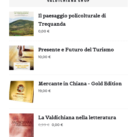
VALDICHIANA SHOP
Il paesaggio policolturale di
Trequanda
0,00
€
Presente e Futuro del Turismo
10,00
€
Mercante in Chiana - Gold Edition
19,00
€
La Valdichiana nella letteratura
Il
Il
0,99
€
0,00
€
prezzo
prezzo