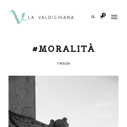
contenuto
0
Search
#MORALITÀ
1 Article