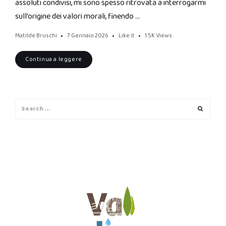
assoluti condivisi, mi sono spesso ritrovata a interrogarmi
sull’origine dei valori morali, finendo …
Matilde Bruschi
7 Gennaio 2026
Like it
1.5K
Views
Continua a leggere
Search
Search
for: