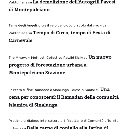
La demolizione dell’Autogrill Pavesi
Valdichiana
su
di Montepulciano
Terre degli Angeli: oltre il velo del gioco di ruolo dal vivo - La
Tempo di Circo, tempo di Festa di
Valdichiana
su
Carnevale
Un nuovo
The Miyawaki Method | Collettivo Rewild Sicily
su
progetto di forestazione urbana a
Montepulciano Stazione
Una
La festa di fine Ramadan a Sinalunga - Alessio Banini
su
cena per conoscersi: il Ramadan della comunità
islamica di Sinalunga
Pratiche di dialogo interculturale: il Ricettario di Comunità a Torrita
Dalla carne di coniglio alla farina di
di Siena
su