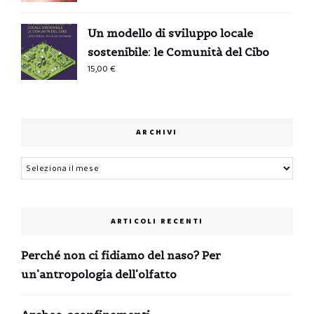
originale
attuale
era:
è:
Un modello di sviluppo locale
0,99 €.
0,00 €.
sostenibile: le Comunità del Cibo
15,00
€
ARCHIVI
Archivi
ARTICOLI RECENTI
Perché non ci fidiamo del naso? Per
un’antropologia dell’olfatto