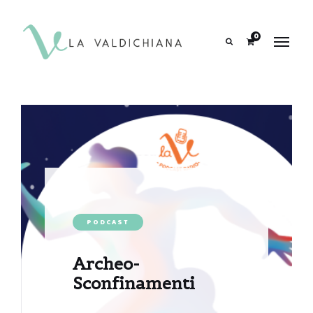
contenuto
0
Search
PODCAST
Archeo-
Sconfinamenti