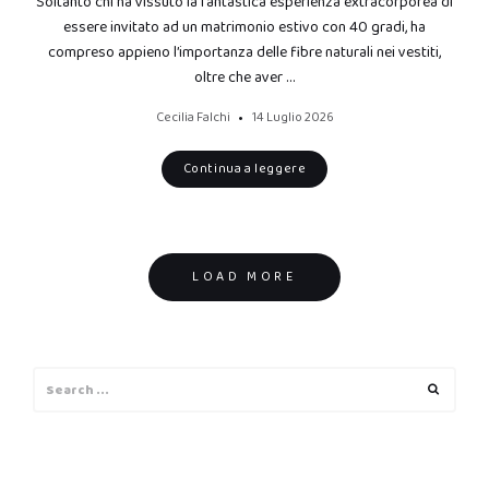
Soltanto chi ha vissuto la fantastica esperienza extracorporea di
essere invitato ad un matrimonio estivo con 40 gradi, ha
compreso appieno l’importanza delle fibre naturali nei vestiti,
oltre che aver …
Cecilia Falchi
14 Luglio 2026
Continua a leggere
Posts
LOAD MORE
navigation
Search
Search
for: