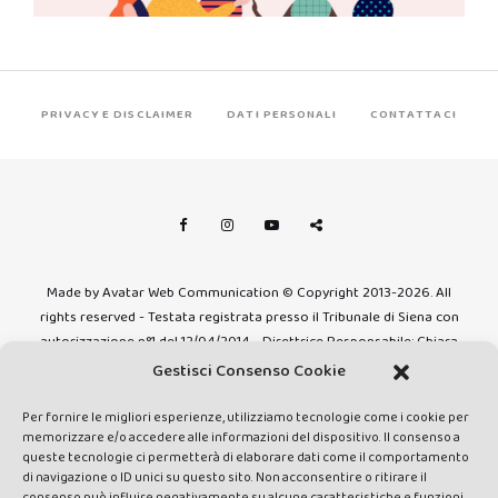
PRIVACY E DISCLAIMER
DATI PERSONALI
CONTATTACI
Made by Avatar Web Communication © Copyright 2013-2026. All
rights reserved - Testata registrata presso il Tribunale di Siena con
autorizzazione n°1 del 12/04/2014 - Direttrice Responsabile: Chiara
Cacace - E-mail: direzione@lavaldichiana.it - Editore: Valdichiana
Gestisci Consenso Cookie
Media Srl – P.IVA e C.F. 01377300528 –
amministrazione@lavaldichiana.it - Sede legale: Piazza Nazioni Unite
Per fornire le migliori esperienze, utilizziamo tecnologie come i cookie per
memorizzare e/o accedere alle informazioni del dispositivo. Il consenso a
10, Torrita di Siena (SI) - Iscrizione al Registro degli Operatori di
queste tecnologie ci permetterà di elaborare dati come il comportamento
Comunicazione n.24374 del 24/03/2014
di navigazione o ID unici su questo sito. Non acconsentire o ritirare il
consenso può influire negativamente su alcune caratteristiche e funzioni.