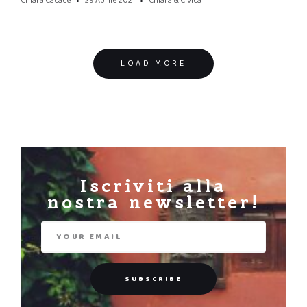
Chiara Cacace
29 Aprile 2021
Chiara & Civica
Posts
LOAD MORE
navigation
Iscriviti alla
nostra newsletter!