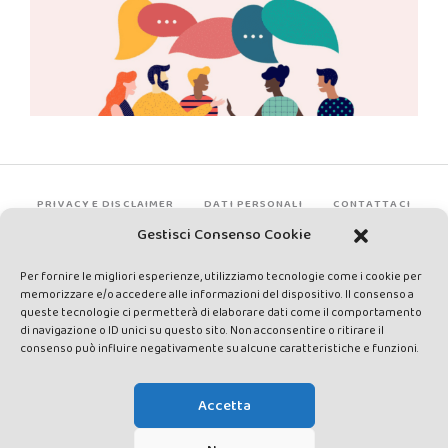
PRIVACY E DISCLAIMER
DATI PERSONALI
CONTATTACI
Gestisci Consenso Cookie
Per fornire le migliori esperienze, utilizziamo tecnologie come i cookie per
memorizzare e/o accedere alle informazioni del dispositivo. Il consenso a
queste tecnologie ci permetterà di elaborare dati come il comportamento
di navigazione o ID unici su questo sito. Non acconsentire o ritirare il
consenso può influire negativamente su alcune caratteristiche e funzioni.
Made by Avatar Web Communication © Copyright 2013-2026. All
rights reserved - Testata registrata presso il Tribunale di Siena con
Accetta
autorizzazione n°1 del 12/04/2014 - Direttrice Responsabile: Chiara
Cacace - E-mail: direzione@lavaldichiana.it - Editore: Valdichiana