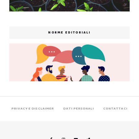
NORME EDITORIALI
PRIVACY E DISCLAIMER
DATI PERSONALI
CONTATTACI