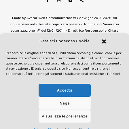
Made by Avatar Web Communication © Copyright 2013-2026. All
rights reserved - Testata registrata presso il Tribunale di Siena con
autorizzazione n°1 del 12/04/2014 - Direttrice Responsabile: Chiara
Cacace - E-mail: direzione@lavaldichiana.it - Editore: Valdichiana
Gestisci Consenso Cookie
Media Srl – P.IVA e C.F. 01377300528 –
amministrazione@lavaldichiana.it - Sede legale: Piazza Nazioni Unite
Per fornire le migliori esperienze, utilizziamo tecnologie come i cookie per
10, Torrita di Siena (SI) - Iscrizione al Registro degli Operatori di
memorizzare e/o accedere alle informazioni del dispositivo. Il consenso a
Comunicazione n.24374 del 24/03/2014
queste tecnologie ci permetterà di elaborare dati come il comportamento
di navigazione o ID unici su questo sito. Non acconsentire o ritirare il
consenso può influire negativamente su alcune caratteristiche e funzioni.
Accetta
Nega
Visualizza le preferenze