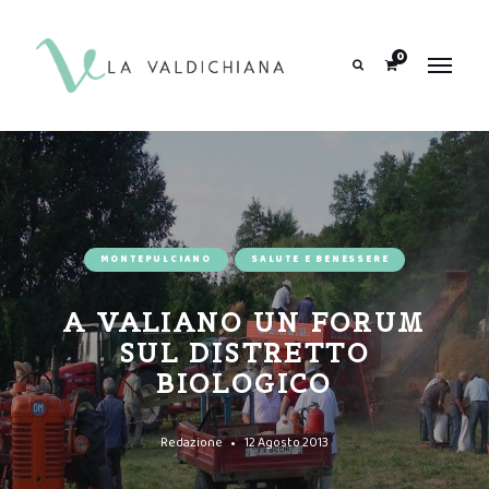
contenuto
0
Search
MONTEPULCIANO
SALUTE E BENESSERE
A VALIANO UN FORUM
SUL DISTRETTO
BIOLOGICO
Redazione
12 Agosto 2013