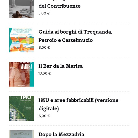
del Contribuente
5,00
€
Guida ai borghi di Trequanda,
Petroio e Castelmuzio
8,00
€
Il Bar da la Marisa
13,00
€
IMU e aree fabbricabili (versione
digitale)
6,00
€
Dopo la Mezzadria