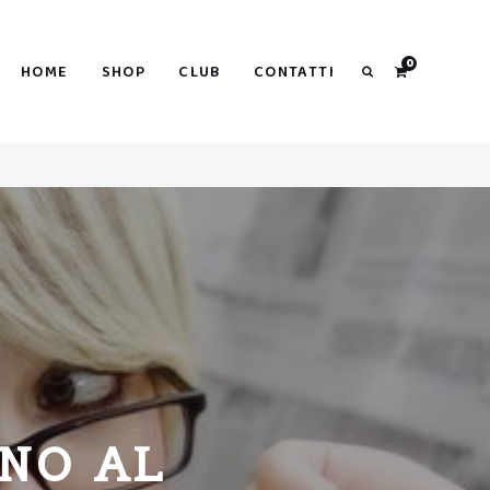
Search
0
HOME
SHOP
CLUB
CONTATTI
Search
INO AL