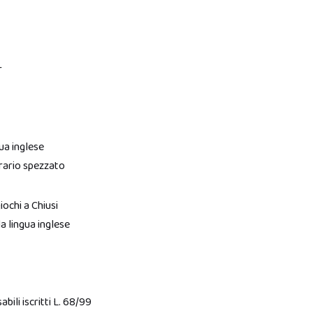
r
ua inglese
rario spezzato
iochi a Chiusi
a lingua inglese
ili iscritti L. 68/99