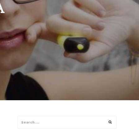
A
Search
Search
for: