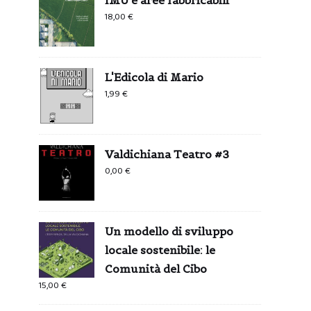
18,00
€
L'Edicola di Mario
1,99
€
Valdichiana Teatro #3
0,00
€
Un modello di sviluppo
locale sostenibile: le
Comunità del Cibo
15,00
€