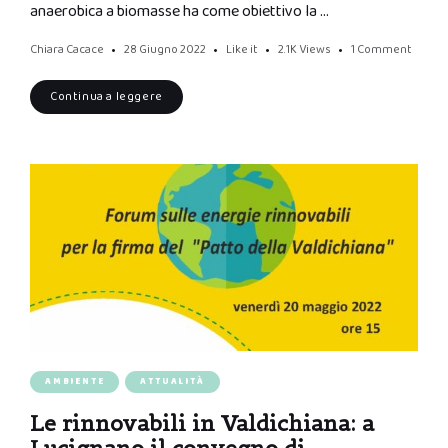
anaerobica a biomasse ha come obiettivo la …
Chiara Cacace
28 Giugno 2022
Like it
2.1K
Views
1 Comment
Continua a leggere
AMBIENTE
ATTUALITÀ
Le rinnovabili in Valdichiana: a