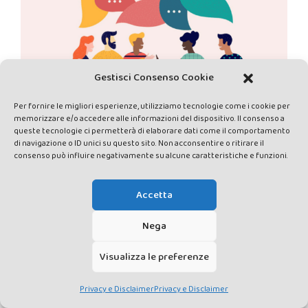
Gestisci Consenso Cookie
Per fornire le migliori esperienze, utilizziamo tecnologie come i cookie per
memorizzare e/o accedere alle informazioni del dispositivo. Il consenso a
PRIVACY E DISCLAIMER
DATI PERSONALI
CONTATTACI
queste tecnologie ci permetterà di elaborare dati come il comportamento
di navigazione o ID unici su questo sito. Non acconsentire o ritirare il
consenso può influire negativamente su alcune caratteristiche e funzioni.
Accetta
Nega
Made by Avatar Web Communication © Copyright 2013-2026. All
rights reserved - Testata registrata presso il Tribunale di Siena con
Visualizza le preferenze
autorizzazione n°1 del 12/04/2014 - Direttrice Responsabile: Chiara
Cacace - E-mail: direzione@lavaldichiana.it - Editore: Valdichiana
Privacy e Disclaimer
Privacy e Disclaimer
Media Srl – P.IVA e C.F. 01377300528 –