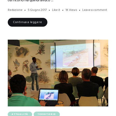
territorio ha quindi avuto …
Redazione
5 Giugno 2017
Like it
1K
Views
Leave a comment
Continua a leggere
ATTUALITÀ
TERRITORIO