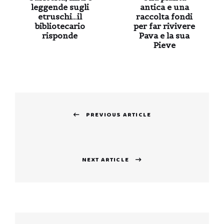
leggende sugli
antica e una
etruschi…il
raccolta fondi
bibliotecario
per far rivivere
risponde
Pava e la sua
Pieve
Navigazione
PREVIOUS ARTICLE
articoli
Previous
post:
NEXT ARTICLE
Next
post: