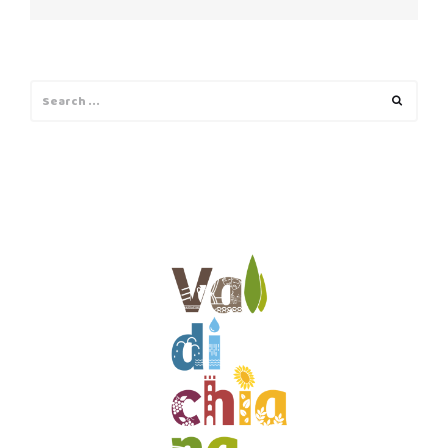
Search
Search
for: