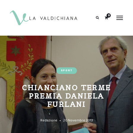
contenuto
0
Search
SPORT
CHIANCIANO TERME
PREMIA DANIELA
FURLANI
Redazione
20 Novembre 2013