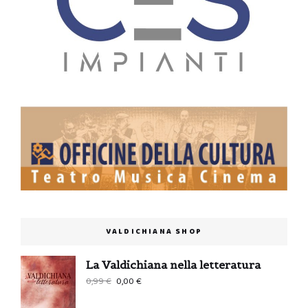
VALDICHIANA SHOP
La Valdichiana nella letteratura
Il
Il
0,99
€
0,00
€
prezzo
prezzo