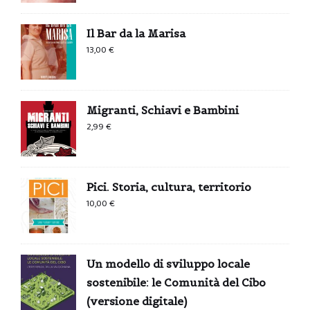
originale
attuale
era:
è:
Il Bar da la Marisa
0,99 €.
0,00 €.
13,00
€
Migranti, Schiavi e Bambini
2,99
€
Pici. Storia, cultura, territorio
10,00
€
Un modello di sviluppo locale
sostenibile: le Comunità del Cibo
(versione digitale)