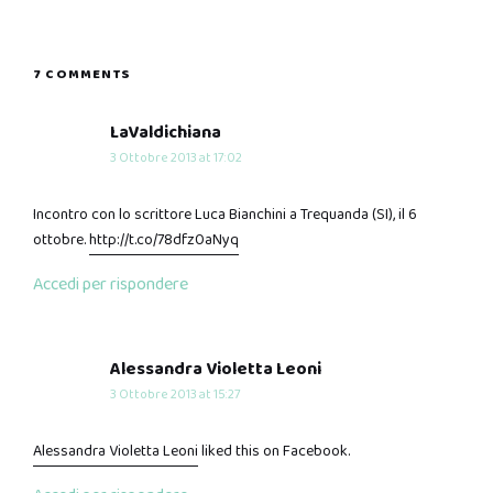
7 COMMENTS
says:
LaValdichiana
3 Ottobre 2013 at 17:02
Incontro con lo scrittore Luca Bianchini a Trequanda (SI), il 6
ottobre.
http://t.co/78dfz0aNyq
Accedi per rispondere
says:
Alessandra Violetta Leoni
3 Ottobre 2013 at 15:27
Alessandra Violetta Leoni
liked this on Facebook.