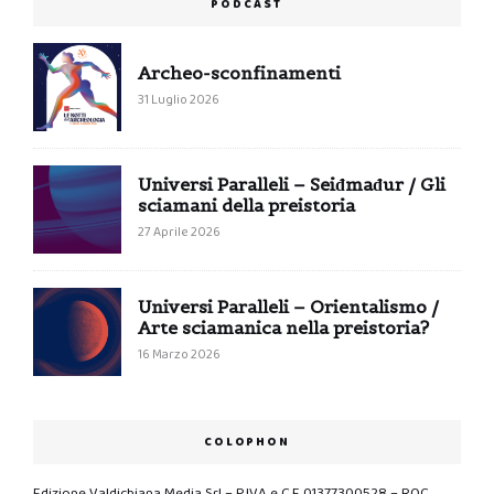
PODCAST
Archeo-sconfinamenti
31 Luglio 2026
Universi Paralleli – Seiđmađur / Gli
sciamani della preistoria
27 Aprile 2026
Universi Paralleli – Orientalismo /
Arte sciamanica nella preistoria?
16 Marzo 2026
COLOPHON
Edizione Valdichiana Media Srl – P.IVA e C.F. 01377300528 – ROC