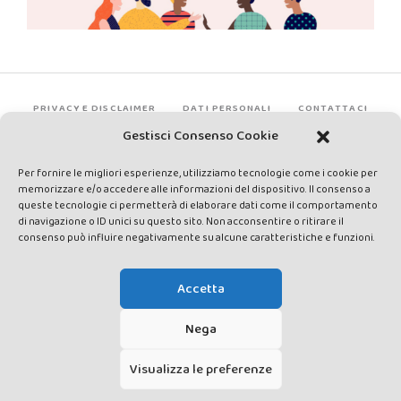
PRIVACY E DISCLAIMER
DATI PERSONALI
CONTATTACI
Gestisci Consenso Cookie
Per fornire le migliori esperienze, utilizziamo tecnologie come i cookie per
memorizzare e/o accedere alle informazioni del dispositivo. Il consenso a
queste tecnologie ci permetterà di elaborare dati come il comportamento
di navigazione o ID unici su questo sito. Non acconsentire o ritirare il
consenso può influire negativamente su alcune caratteristiche e funzioni.
Made by Avatar Web Communication © Copyright 2013-2026. All
rights reserved - Testata registrata presso il Tribunale di Siena con
Accetta
autorizzazione n°1 del 12/04/2014 - Direttrice Responsabile: Chiara
Cacace - E-mail: direzione@lavaldichiana.it - Editore: Valdichiana
Nega
Media Srl – P.IVA e C.F. 01377300528 –
amministrazione@lavaldichiana.it - Sede legale: Piazza Nazioni Unite
Visualizza le preferenze
10, Torrita di Siena (SI) - Iscrizione al Registro degli Operatori di
Comunicazione n.24374 del 24/03/2014