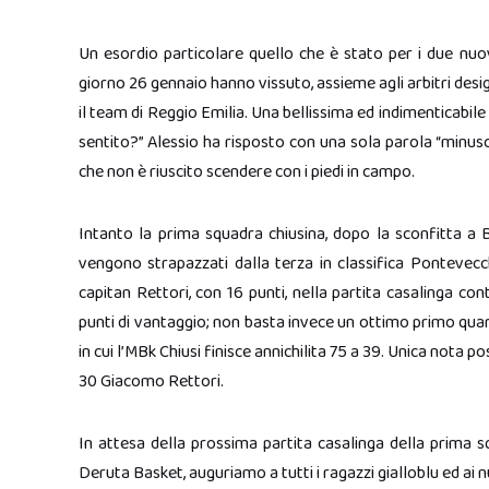
Un esordio particolare quello che è stato per i due nuovi
giorno 26 gennaio hanno vissuto, assieme agli arbitri desi
il team di Reggio Emilia. Una bellissima ed indimenticabil
sentito?” Alessio ha risposto con una sola parola “minusc
che non è riuscito scendere con i piedi in campo.
Intanto la prima squadra chiusina, dopo la sconfitta a B
vengono strapazzati dalla terza in classifica Pontevecc
capitan Rettori, con 16 punti, nella partita casalinga con
punti di vantaggio; non basta invece un ottimo primo quart
in cui l’MBk Chiusi finisce annichilita 75 a 39. Unica nota po
30 Giacomo Rettori.
In attesa della prossima partita casalinga della prima s
Deruta Basket, auguriamo a tutti i ragazzi gialloblu ed ai nu