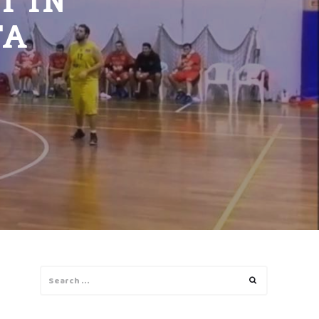
I IN
TA
Search
Search
for: