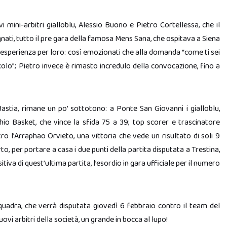
 mini-arbitri gialloblu, Alessio Buono e Pietro Cortellessa, che il
gnati, tutto il pre gara della famosa Mens Sana, che ospitava a Siena
e esperienza per loro: così emozionati che alla domanda “come ti sei
olo”; Pietro invece è rimasto incredulo della convocazione, fino a
astia, rimane un po’ sottotono: a Ponte San Giovanni i gialloblu,
hio Basket, che vince la sfida 75 a 39; top scorer e trascinatore
tro l’Arraphao Orvieto, una vittoria che vede un risultato di soli 9
o, per portare a casa i due punti della partita disputata a Trestina,
sitiva di quest’ultima partita, l’esordio in gara ufficiale per il numero
quadra, che verrà disputata giovedì 6 febbraio contro il team del
ovi arbitri della società, un grande in bocca al lupo!