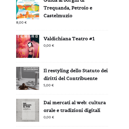
Trequanda, Petroio e
Castelmuzio
8,00
€
Valdichiana Teatro #1
0,00
€
Il restyling dello Statuto dei
diritti del Contribuente
5,00
€
Dai mercati al web: cultura
orale e tradizioni digitali
0,00
€