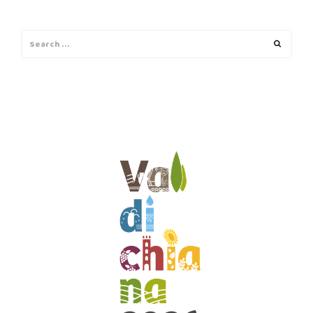
Search
Search
for: