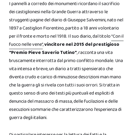
I pannelli a corredo dei monumenti ricordano il sacrificio
dei castiglionesi nella Grande Guerra attraverso le
struggenti pagine del diario di Giuseppe Salvemini, nato nel
1897 a Castiglion Fiorentino, partito a 18 anni volontario
per il fronte e morto nel 1918. Il suo diario, dal titolo
“Con il
fuoco nelle vene”
,
vincitore nel 2015 del prestigioso
“Premio Pieve Saverio Tutino”
, racconta una vita
bruscamente interrotta dal primo conflitto mondiale. Una
vita intensa e breve, un diario a tratti spensierato che
diventa crudo e carico di minuziose descrizioni man mano
che la guerra gli si rivela con tutti i suoi orrori. Si tratta in
questo senso di uno dei testi più puntuali ed espliciti di
denuncia del massacro di massa, delle fucilazioni e delle
esecuzioni sommarie che caratterizzarono l’esperienza di
guerra degli italiani.
Di particolare interesse per la lettura dei fatti e la