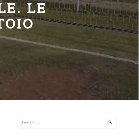
LE. LE
TOIO
Search
Search
for: