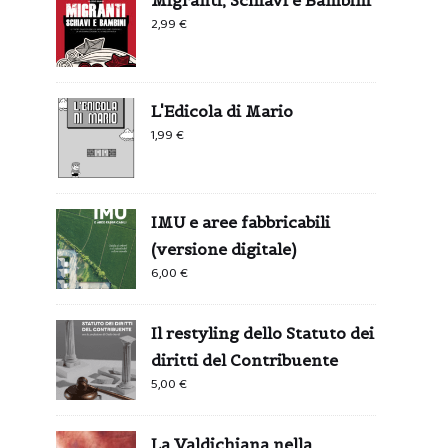
2,99
€
L'Edicola di Mario
1,99
€
IMU e aree fabbricabili
(versione digitale)
6,00
€
Il restyling dello Statuto dei
diritti del Contribuente
5,00
€
La Valdichiana nella