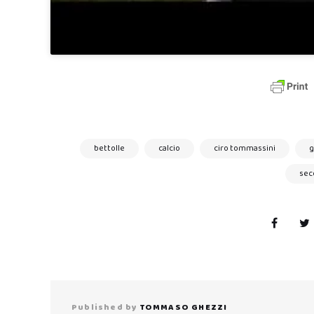
bettolle
calcio
ciro tommassini
g
sec
Published by
TOMMASO GHEZZI