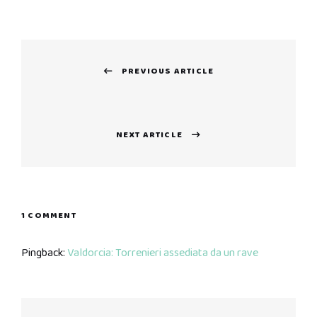
Navigazione
PREVIOUS ARTICLE
articoli
Previous
post:
NEXT ARTICLE
Next
post:
1 COMMENT
Pingback:
Valdorcia: Torrenieri assediata da un rave