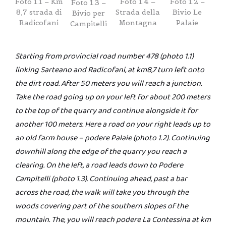
Foto 1.1 – Km
Foto 1.4 –
Foto 1.2 –
Foto 1.3 –
8,7 strada di
Strada della
Bivio Le
Bivio per
Radicofani
Montagna
Palaie
Campitelli
Starting from provincial road number 478 (photo 1.1)
linking Sarteano and Radicofani, at km8,7 turn left onto
the dirt road. After 50 meters you will reach a junction.
Take the road going up on your left for about 200 meters
to the top of the quarry and continue alongside it for
another 100 meters. Here a road on your right leads up to
an old farm house – podere Palaie (photo 1.2). Continuing
downhill along the edge of the quarry you reach a
clearing. On the left, a road leads down to Podere
Campitelli (photo 1.3). Continuing ahead, past a bar
across the road, the walk will take you through the
woods covering part of the southern slopes of the
mountain. The, you will reach podere La Contessina at km