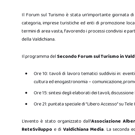
Il Forum sul Turismo è stata un’importante giornata di la
categoria, imprese turistiche ed enti di promozione loca
termini di area vasta, favorendo i processi condivisi e part
della Valdichiana.
Il programma del
Secondo Forum sul Turismo in Vald
Ore 10: tavoli di lavoro tematici suddivisi in: event
cultura ed enogastronomia – comunicazione, promozi
Ore 15: sintesi degli elaborati dei tavoli, discussion
Ore 21: puntata speciale di “Libero Accesso” su Tele Id
L’evento è stato organizzato dall’
Associazione Albe
ReteSviluppo
e di
Valdichiana Media
. La seconda ed