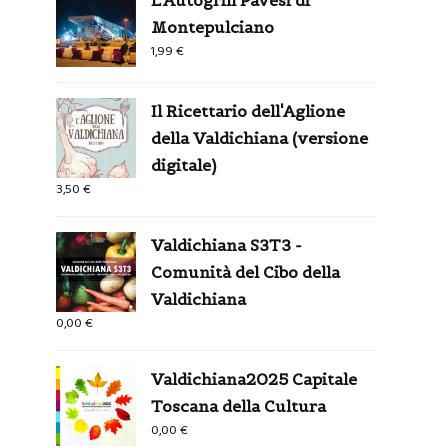
Montepulciano
1,99
€
Il Ricettario dell'Aglione
della Valdichiana (versione
digitale)
3,50
€
Valdichiana S3T3 -
Comunità del Cibo della
Valdichiana
0,00
€
Valdichiana2025 Capitale
Toscana della Cultura
0,00
€