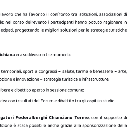
voro che ha favorito il confronto tra istituzioni, associazioni di
le; nel corso dell’evento i partecipanti hanno potuto ragionare in
ecipati, progettando le migliori soluzioni per le strategie turistiche
ichiana
era suddiviso in tre momenti:
i territoriali, sport e congressi – salute, terme e benessere – arte,
one e innovazione – strategia turistica e infrastrutture;
e libera e dibattito aperto in sessione comune;
ea con i risultati del Forum e dibattito tra gli ospiti in studio.
rgatori Federalberghi Chianciano Terme
, con il supporto di
izione è stata possibile anche grazie alla sponsorizzazione della