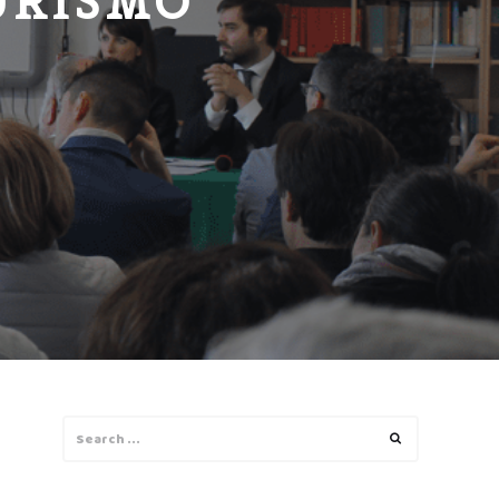
URISMO
Search
Search
for: