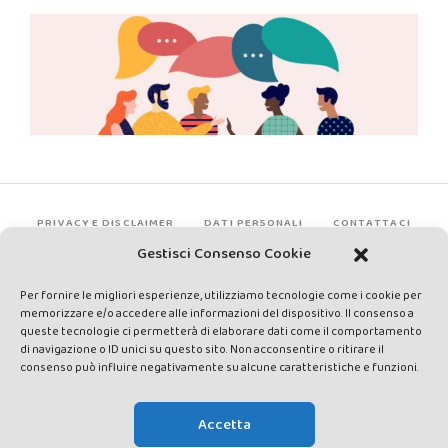
PRIVACY E DISCLAIMER
DATI PERSONALI
CONTATTACI
Gestisci Consenso Cookie
Per fornire le migliori esperienze, utilizziamo tecnologie come i cookie per
memorizzare e/o accedere alle informazioni del dispositivo. Il consenso a
queste tecnologie ci permetterà di elaborare dati come il comportamento
di navigazione o ID unici su questo sito. Non acconsentire o ritirare il
consenso può influire negativamente su alcune caratteristiche e funzioni.
Made by Avatar Web Communication © Copyright 2013-2026. All
rights reserved - Testata registrata presso il Tribunale di Siena con
Accetta
autorizzazione n°1 del 12/04/2014 - Direttrice Responsabile: Chiara