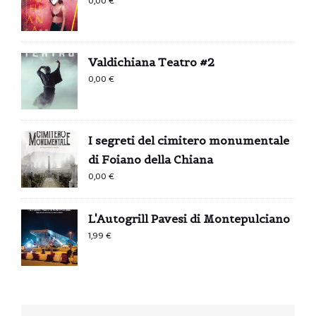
0,00
€
Valdichiana Teatro #2
0,00
€
I segreti del cimitero monumentale
di Foiano della Chiana
0,00
€
L'Autogrill Pavesi di Montepulciano
1,99
€