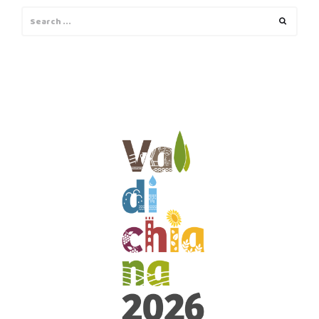
Search
Search
for: