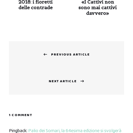
2018: i fioretti
«I Cattivi non
delle contrade
sono mai cattivi
davvero»
Navigazione
PREVIOUS ARTICLE
articoli
Previous
post:
NEXT ARTICLE
Next
post:
1 COMMENT
Pingback:
Palio dei Somari, la 64esima edizione si svolgerà