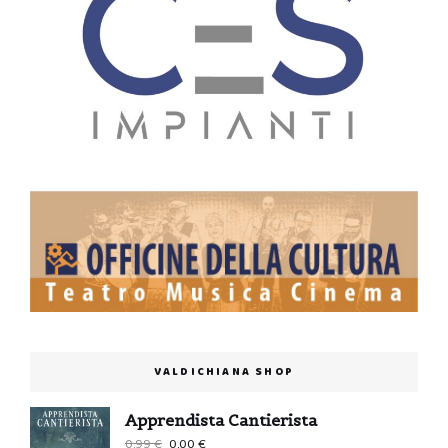
VALDICHIANA SHOP
Apprendista Cantierista
Il
Il
0,99
€
0,00
€