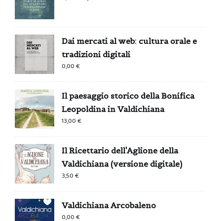
prezzo
prezzo
originale
attuale
era:
è:
Dai mercati al web: cultura orale e
0,99 €.
0,00 €.
tradizioni digitali
0,00
€
Il paesaggio storico della Bonifica
Leopoldina in Valdichiana
13,00
€
Il Ricettario dell'Aglione della
Valdichiana (versione digitale)
3,50
€
Valdichiana Arcobaleno
0,00
€