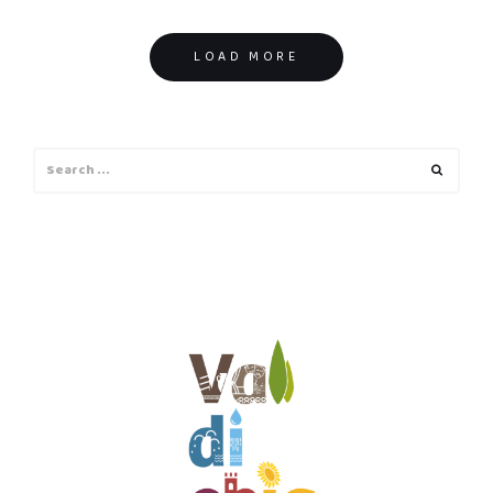
Posts
LOAD MORE
navigation
Search
Search
for: