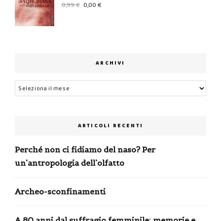
Il
Il
0,99
€
0,00
€
prezzo
prezzo
originale
attuale
era:
è:
0,99 €.
0,00 €.
ARCHIVI
Archivi
ARTICOLI RECENTI
Perché non ci fidiamo del naso? Per
un’antropologia dell’olfatto
Archeo-sconfinamenti
A 80 anni dal suffragio femminile: memorie e