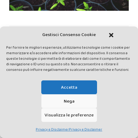
NORME EDITORIALI
Gestisci Consenso Cookie
Per fornire le migliori esperienze, utilizziamo tecnologie come i cookie per
memorizzare e/o accedere alle informazioni del dispositivo. Il consenso a
queste tecnologie ci permetterà di elaborare dati come il comportamento
di navigazione o ID unici su questo sito. Non acconsentire o ritirare il
consenso può influire negativamente su alcune caratteristiche e funzioni.
Accetta
Nega
PRIVACY E DISCLAIMER
DATI PERSONALI
CONTATTACI
Visualizza le preferenze
Privacy e Disclaimer
Privacy e Disclaimer