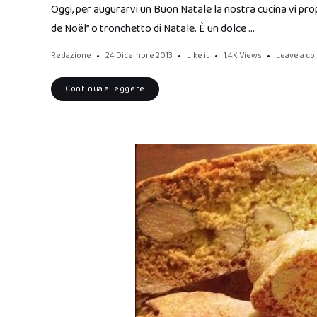
Oggi, per augurarvi un Buon Natale la nostra cucina vi pr
de Noël” o tronchetto di Natale. È un dolce …
Redazione
24 Dicembre 2013
Like it
1.4K
Views
Leave a c
Continua a leggere