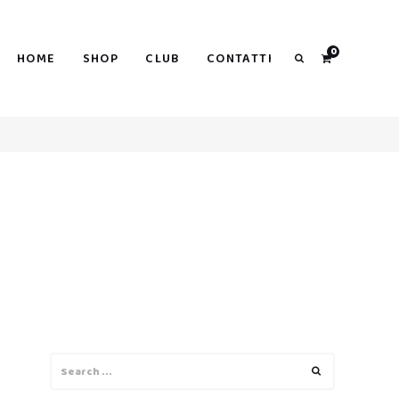
0
HOME
SHOP
CLUB
CONTATTI
Search
Search
Search
for: