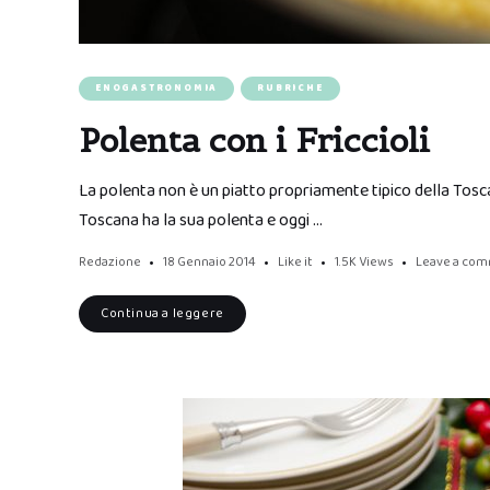
ENOGASTRONOMIA
RUBRICHE
Polenta con i Friccioli
La polenta non è un piatto propriamente tipico della Tosca
Toscana ha la sua polenta e oggi …
Redazione
18 Gennaio 2014
Like it
1.5K
Views
Leave a co
Continua a leggere