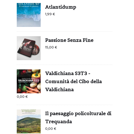
Atlantidump
1,99
€
Passione Senza Fine
15,00
€
Valdichiana S3T3 -
Comunità del Cibo della
Valdichiana
0,00
€
Il paesaggio policolturale di
Trequanda
0,00
€