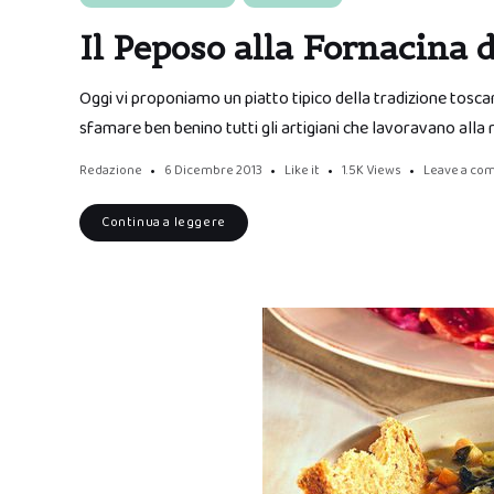
Il Peposo alla Fornacina 
Oggi vi proponiamo un piatto tipico della tradizione toscan
sfamare ben benino tutti gli artigiani che lavoravano alla 
Redazione
6 Dicembre 2013
Like it
1.5K
Views
Leave a co
Continua a leggere