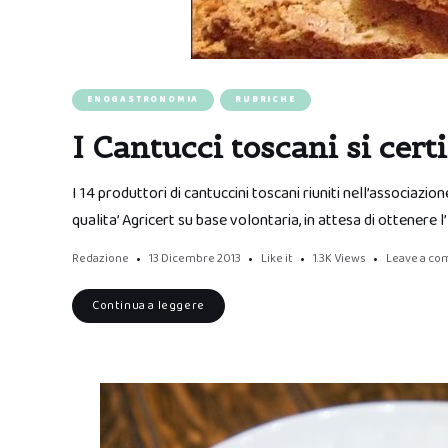
ENOGASTRONOMIA
RUBRICHE
I Cantucci toscani si cert
I 14 produttori di cantuccini toscani riuniti nell’associaz
qualita’ Agricert su base volontaria, in attesa di ottenere l
Redazione
13 Dicembre 2013
Like it
1.3K
Views
Leave a c
Continua a leggere