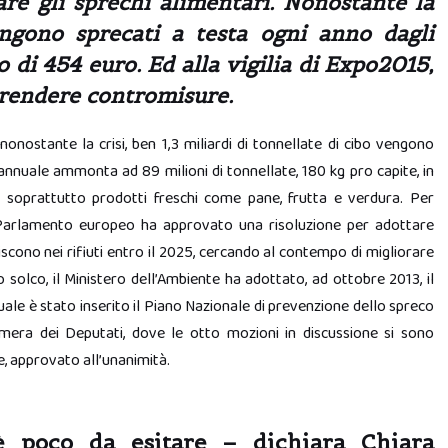
re gli sprechi alimentari. Nonostante la
engono sprecati a testa ogni anno dagli
 di 454 euro. Ed alla vigilia di Expo2015,
 prendere contromisure.
 nonostante la crisi, ben 1,3 miliardi di tonnellate di cibo vengono
nnuale ammonta ad 89 milioni di tonnellate, 180 kg pro capite, in
i, soprattutto prodotti freschi come pane, frutta e verdura. Per
il Parlamento europeo ha approvato una risoluzione per adottare
niscono nei rifiuti entro il 2025, cercando al contempo di migliorare
sto solco, il Ministero dell’Ambiente ha adottato, ad ottobre 2013, il
 quale è stato inserito il Piano Nazionale di prevenzione dello spreco
mera dei Deputati, dove le otto mozioni in discussione si sono
e, approvato all’unanimità.
’è poco da esitare –
dichiara Chiara