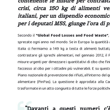
contenente le misure per contrasta
crisi, circa 150 kg di alimenti v
italiani, per un dispendio economico
per i deputati M5S, giunge l’ora di
Secondo il
“Global Food Losses and Food Waste”
,
sprecate ogni anno nel mondo. Se in Europa la quantità a
Italia ci fermiamo a 149 kg a testa di alimenti buttat
contrastare gli sprechi alimentari, nel gennaio 2012, 
misure urgenti per dimezzare i quantitativi di cibo che fi
l’accesso al cibo per i cittadini più vulnerabili. E su que
Piano nazionale di prevenzione dei rifiuti, all’interno del
alimentare (PinPas). La questione è approdata alla Ca
trasformate in un atto congiunto di tutte le forze politich
“Davanti a questi numeri c