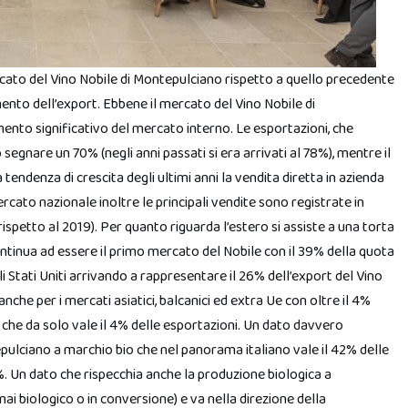
rcato del Vino Nobile di Montepulciano rispetto a quello precedente
mento dell’export. Ebbene il mercato del Vino Nobile di
nto significativo del mercato interno. Le esportazioni, che
 segnare un 70% (negli anni passati si era arrivati al 78%), mentre il
tendenza di crescita degli ultimi anni la vendita diretta in azienda
rcato nazionale inoltre le principali vendite sono registrate in
spetto al 2019). Per quanto riguarda l’estero si assiste a una torta
ntinua ad essere il primo mercato del Nobile con il 39% della quota
i Stati Uniti arrivando a rappresentare il 26% dell’export del Vino
che per i mercati asiatici, balcanici ed extra Ue con oltre il 4%
a che da solo vale il 4% delle esportazioni. Un dato davvero
tepulciano a marchio bio che nel panorama italiano vale il 42% delle
%. Un dato che rispecchia anche la produzione biologica a
ai biologico o in conversione) e va nella direzione della