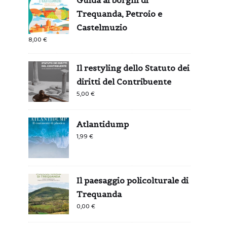
Trequanda, Petroio e
Castelmuzio
8,00
€
Il restyling dello Statuto dei
diritti del Contribuente
5,00
€
Atlantidump
1,99
€
Il paesaggio policolturale di
Trequanda
0,00
€