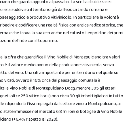
iano che guarda appunto al passato. La scelta di utilizzare i
n cui era suddiviso il territorio già dall’epoca tardo romana e
aesaggistico e produttivo vitivinicolo. In particolare la volontà
ibadire e codificare una realtà fisica con antica radice storica, che
oderna e che trova la sua eco anche nel catasto Leopoldino dei primi
ttozone definite con il toponimo.
a la cifra che quantifica il Vino Nobile di Montepulciano tra valori
uro è il valore medio annuo della produzione vitivinicola, senza
etto del vino. Una cifra importante per un territorio nel quale su
no vitati, ovvero il 16% circa del paesaggio comunale è
scritti a Vino Nobile di Montepulciano Docg, mentre 305 gli ettari
neti oltre 250 viticoltori (sono circa 90 gli imbottigliatori in tutto
lle i dipendenti fissi impiegati dal settore vino a Montepulciano, ai
o state immesse nel mercato 6,8 milioni di bottiglie di Vino Nobile
lciano (+6,4% rispetto al 2020).