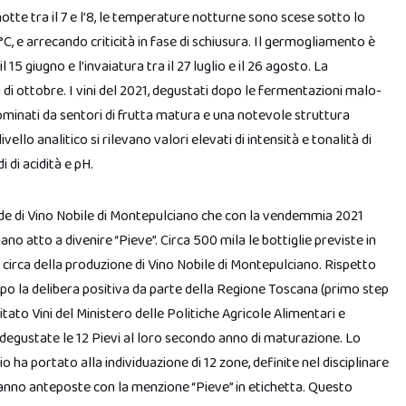
notte tra il 7 e l’8, le temperature notturne sono scese sotto lo
C, e arrecando criticità in fase di schiusura. Il germogliamento è
il 15 giugno e l’invaiatura tra il 27 luglio e il 26 agosto. La
 di ottobre. I vini del 2021, degustati dopo le fermentazioni malo-
dominati da sentori di frutta matura e una notevole struttura
ello analitico si rilevano valori elevati di intensità e tonalità di
di di acidità e pH.
de di Vino Nobile di Montepulciano che con la vendemmia 2021
no atto a divenire “Pieve”. Circa 500 mila le bottiglie previste in
0% circa della produzione di Vino Nobile di Montepulciano. Rispetto
dopo la delibera positiva da parte della Regione Toscana (primo step
mitato Vini del Ministero delle Politiche Agricole Alimentari e
 degustate le 12 Pievi al loro secondo anno di maturazione. Lo
o ha portato alla individuazione di 12 zone, definite nel disciplinare
anno anteposte con la menzione “Pieve” in etichetta. Questo