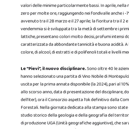
valori delle minime particolarmente bassi. In aprile, nella 
zero per molte ore, raggiungendo nei fondivalle anche i -7°
avvenuto tra il 28 marzo e il 27 aprile; la fioritura tra il 2 e 
vendemmia si è sviluppata tra la metà di settembre i primi
lattiche, presentano colori molto decisi, profumi intensi 
caratterizzata da abbondante tannicità e buona acidità. A liv
colore, di alcool, di estratti e di polifenoli totali e livelli me
Le “Pievi”, il nuovo disciplinare.
Sono oltre 40 le azien
hanno selezionato una partita di Vino Nobile di Montepulcia
uscita per la prima annata disponibile (la 2024), pari al 1
allo scorso anno, data di presentazione del disciplinare, 
dell’iter), ora il Consorzio aspetta l’ok definitivo dalla Co
Forestali. Nella giornata dedicata alla stampa sono state
studio storico della geologia e della geografia del territori
di produzione UGA (Unità geografiche aggiuntive), che sar