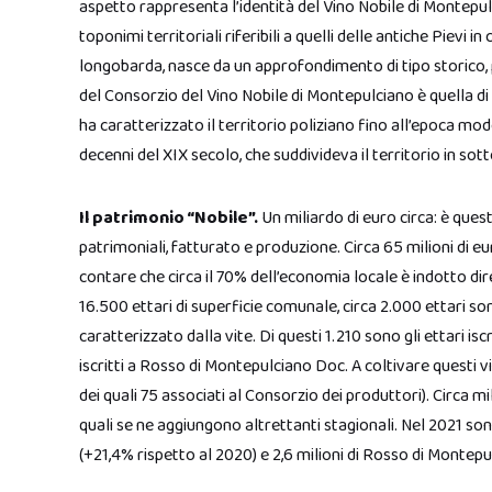
aspetto rappresenta l’identità del Vino Nobile di Montepulc
toponimi territoriali riferibili a quelli delle antiche Pievi i
longobarda, nasce da un approfondimento di tipo storico, p
del Consorzio del Vino Nobile di Montepulciano è quella di r
ha caratterizzato il territorio poliziano fino all’epoca m
decenni del XIX secolo, che suddivideva il territorio in so
Il patrimonio “Nobile”.
Un miliardo di euro circa: è quest
patrimoniali, fatturato e produzione. Circa 65 milioni di e
contare che circa il 70% dell’economia locale è indotto dir
16.500 ettari di superficie comunale, circa 2.000 ettari so
caratterizzato dalla vite. Di questi 1.210 sono gli ettari i
iscritti a Rosso di Montepulciano Doc. A coltivare questi vig
dei quali 75 associati al Consorzio dei produttori). Circa mi
quali se ne aggiungono altrettanti stagionali. Nel 2021 son
(+21,4% rispetto al 2020) e 2,6 milioni di Rosso di Montepu