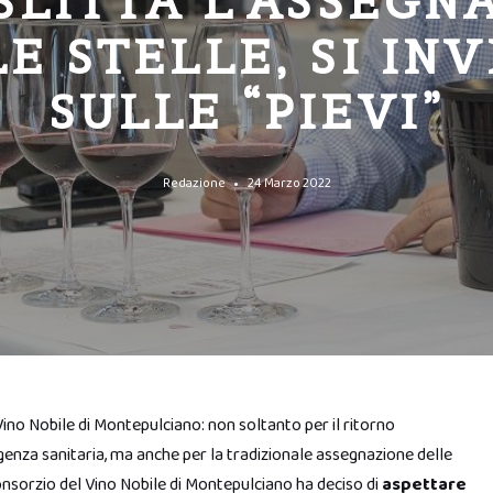
 SLITTA L’ASSEGN
E STELLE, SI IN
SULLE “PIEVI”
Redazione
24 Marzo 2022
Vino Nobile di Montepulciano: non soltanto per il ritorno
enza sanitaria, ma anche per la tradizionale assegnazione delle
onsorzio del Vino Nobile di Montepulciano ha deciso di
aspettare