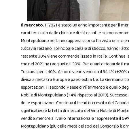
Il mercato.
Il 2021 è stato un anno importante per il me
caratterizzato dalle chiusure di ristoranti e ridimensiona
Montepulciano nell’anno appena scorso ha visto un increme
tuttavia restano il principale canale di sbocco, hanno fatto
restante 30% viene commercializzato in Italia. Continua la 
che nel 2021 ha raggiunto il 30%. Per quanto riguarda il me
Toscana per il 40%. Al nord viene venduto il 34,4% (+20% ri
divisa a metà tra Europa e paesi extra Ue. La Germania co
esportazioni. Il secondo Paese di riferimento è quello degl
Nobile di Montepulciano (+4% rispetto al 2019). Successo an
delle esportazioni. Continua il trend di crescita del Canad
significativo è la fetta di mercato del Vino Nobile di Mon
vendite, mentre a livello internazionale rappresenta il 69
Montepulciano (più della metà dei soci del Consorzio è orm