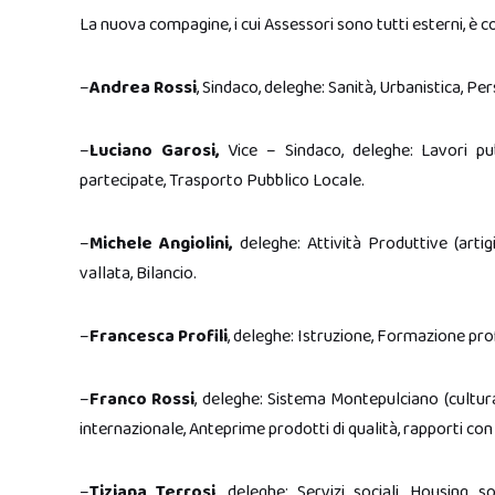
La nuova compagine, i cui Assessori sono tutti esterni, è c
–
Andrea Rossi
, Sindaco, deleghe: Sanità, Urbanistica, P
–
Luciano Garosi,
Vice – Sindaco, deleghe: Lavori pubb
partecipate, Trasporto Pubblico Locale.
–
Michele Angiolini,
deleghe: Attività Produttive (artigi
vallata, Bilancio.
–
Francesca Profili
, deleghe: Istruzione, Formazione profe
–
Franco Rossi
, deleghe: Sistema Montepulciano (cultur
internazionale, Anteprime prodotti di qualità, rapporti con
–
Tiziana Terrosi
, deleghe: Servizi sociali, Housing so