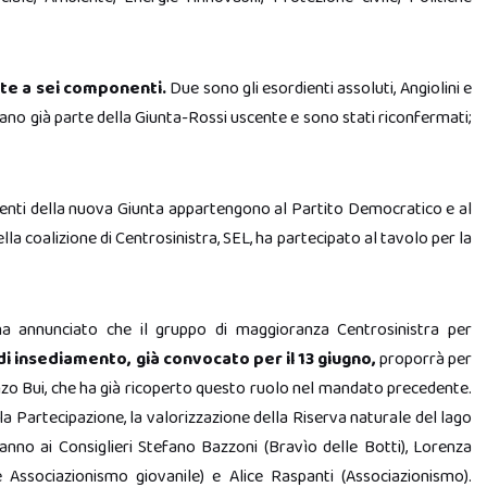
te a sei componenti.
Due sono gli esordienti assoluti, Angiolini e
evano già parte della Giunta-Rossi uscente e sono stati riconfermati;
nenti della nuova Giunta appartengono al Partito Democratico e al
lla coalizione di Centrosinistra, SEL, ha partecipato al tavolo per la
 ha annunciato che il gruppo di maggioranza Centrosinistra per
di insediamento,
già convocato per il 13 giugno,
proporrà per
enzo Bui, che ha già ricoperto questo ruolo nel mandato precedente.
 la Partecipazione, la valorizzazione della Riserva naturale del lago
nno ai Consiglieri Stefano Bazzoni (Bravìo delle Botti), Lorenza
 e Associazionismo giovanile) e Alice Raspanti (Associazionismo).