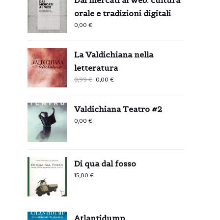
orale e tradizioni digitali
0,00
€
La Valdichiana nella
letteratura
Il
Il
0,99
€
0,00
€
prezzo
prezzo
originale
attuale
Valdichiana Teatro #2
era:
è:
0,00
€
0,99 €.
0,00 €.
Di qua dal fosso
15,00
€
Atlantidump