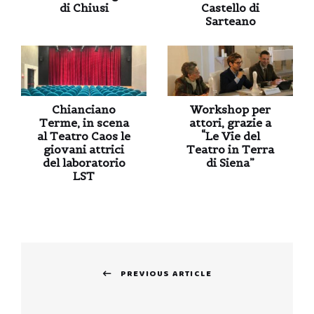
di Chiusi
Castello di
Sarteano
Chianciano
Workshop per
Terme, in scena
attori, grazie a
al Teatro Caos le
“Le Vie del
giovani attrici
Teatro in Terra
del laboratorio
di Siena”
LST
Navigazione
PREVIOUS ARTICLE
articoli
Previous
post: