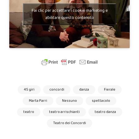
Fai clic per accettare i cookie marketing e
abilitare questo contenuto
45 giri
concordi
danza
Fierale
Marta Parri
Nessuno
spettacolo
teatro
teatro arrischianti
teatro danza
Teatro dei Concordi