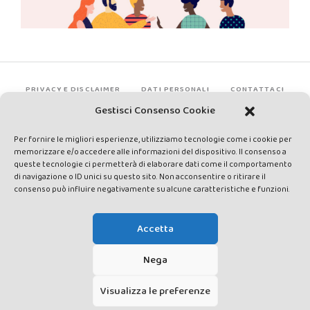
PRIVACY E DISCLAIMER
DATI PERSONALI
CONTATTACI
Gestisci Consenso Cookie
Per fornire le migliori esperienze, utilizziamo tecnologie come i cookie per
memorizzare e/o accedere alle informazioni del dispositivo. Il consenso a
queste tecnologie ci permetterà di elaborare dati come il comportamento
di navigazione o ID unici su questo sito. Non acconsentire o ritirare il
consenso può influire negativamente su alcune caratteristiche e funzioni.
Made by Avatar Web Communication © Copyright 2013-2026. All
rights reserved - Testata registrata presso il Tribunale di Siena con
Accetta
autorizzazione n°1 del 12/04/2014 - Direttrice Responsabile: Chiara
Cacace - E-mail: direzione@lavaldichiana.it - Editore: Valdichiana
Nega
Media Srl – P.IVA e C.F. 01377300528 –
amministrazione@lavaldichiana.it - Sede legale: Piazza Nazioni Unite
Visualizza le preferenze
10, Torrita di Siena (SI) - Iscrizione al Registro degli Operatori di
Comunicazione n.24374 del 24/03/2014