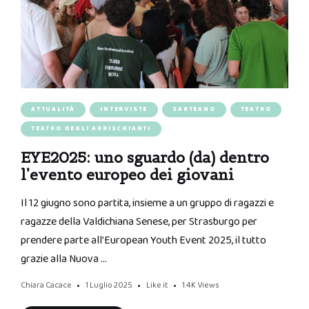
ATTUALITÀ
INTERVISTE
SARTEANO
TEATRO
TEATRO DEGLI ARRISCHIANTI
EYE2025: uno sguardo (da) dentro
l’evento europeo dei giovani
Il 12 giugno sono partita, insieme a un gruppo di ragazzi e
ragazze della Valdichiana Senese, per Strasburgo per
prendere parte all’European Youth Event 2025, il tutto
grazie alla Nuova …
Chiara Cacace
1 Luglio 2025
Like it
1.4K
Views