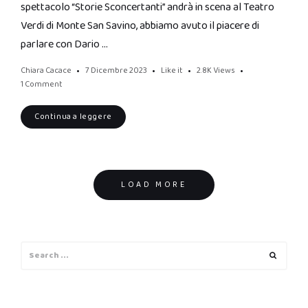
spettacolo “Storie Sconcertanti” andrà in scena al Teatro
Verdi di Monte San Savino, abbiamo avuto il piacere di
parlare con Dario …
Chiara Cacace
7 Dicembre 2023
Like it
2.8K
Views
1 Comment
Continua a leggere
Posts
LOAD MORE
navigation
Search
Search
for: