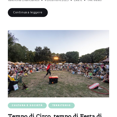
Valentina Chiancianesi
4 Dicembre 2025
Like it
1.4K
Views
Continua a leggere
CULTURA E SOCIETÀ
TERRITORIO
Tempo di Circo, tempo di Festa di