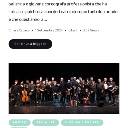
ballerina e giovane coreografa professionista che ha
solcato i palchi di alcuni dei teatri più importanti del mondo
e che quest’anno, a …
Chiara Cacace
1 Settembre 2024
Like it
3.3K
Views
Continua a leggere
AREZZO
ATTUALITÀ
CULTURA E SOCIETÀ