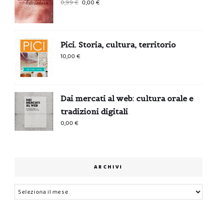
Il
Il
0,99
€
0,00
€
prezzo
prezzo
originale
attuale
era:
è:
Pici. Storia, cultura, territorio
0,99 €.
0,00 €.
10,00
€
Dai mercati al web: cultura orale e
tradizioni digitali
0,00
€
ARCHIVI
Archivi