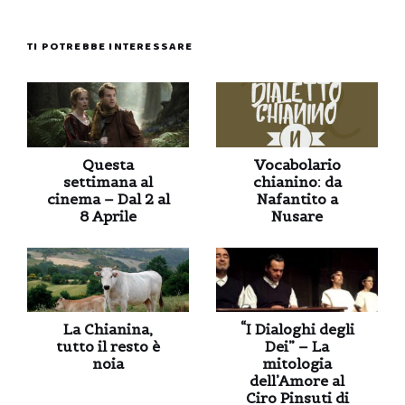
TI POTREBBE INTERESSARE
Questa
Vocabolario
settimana al
chianino: da
cinema – Dal 2 al
Nafantito a
8 Aprile
Nusare
La Chianina,
“I Dialoghi degli
tutto il resto è
Dei” – La
noia
mitologia
dell’Amore al
Ciro Pinsuti di