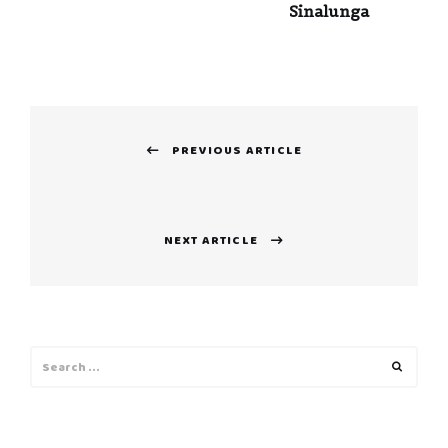
Sinalunga
Navigazione
PREVIOUS ARTICLE
articoli
Previous
post:
NEXT ARTICLE
Next
post:
Search
Search
for: