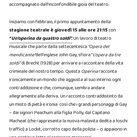
accompagnato dall’inconfondibile gioia del teatro.
Iniziamo con febbraio, il primo appuntamento della
stagione teatrale
è giovedì 15 alle ore 21:15
con
“
Un’operina da quattro soldi”.
Un lavoro di teatro
musicale che parte dalla settecentesca
“Opera del
mendicante”
dell’inglese John Gay, sfiora “
L’opera da tre
soldi”
di Brecht (1928) per arrivare a raccontare della vita
criminale del nostro tempo. Questa
Operina
racconta
ironicamente un mondo che aggiusta al suo interno ogni
contraddizione e che, comunque, sembra andare
allegramente alla deriva. Un racconto contraddistinto da
un misto di pietà e ironia: così che i grandi personaggi di Gay
– dai signori Peachum alla figlia Polly, dal Capitano
Macheat (che rappresenta la nuova malavita dedita a loschi
traffici) a Lockit, corrotto capo della polizia – ci appaiono in