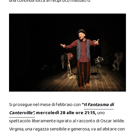
una continua lotta al reciproco massacro.
Si prosegue nel mese di febbraio con
“
Il Fantasma di
Canterville”,
mercoledì 28 alle ore 21:15,
uno
spettacolo liberamente ispirato al racconto di Oscar Wilde.
Virginia, una ragazza sensibile e generosa, va ad abitare con