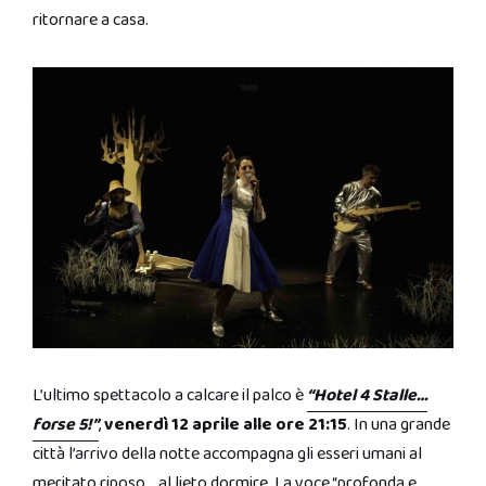
ritornare a casa.
L’ultimo spettacolo a calcare il palco è
“Hotel 4 Stalle…
forse 5!”
,
venerdì 12 aprile alle ore 21:15
. In una grande
città l’arrivo della notte accompagna gli esseri umani al
meritato riposo… al lieto dormire. La voce “profonda e