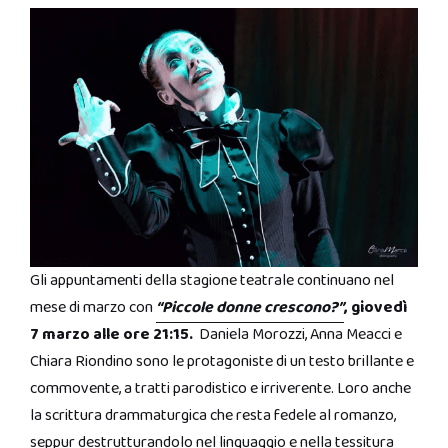
Gli appuntamenti della stagione teatrale continuano nel
mese di marzo con
“Piccole donne crescono?”
, giovedì
7 marzo alle ore 21:15.
Daniela Morozzi, Anna Meacci e
Chiara Riondino sono le protagoniste di un testo brillante e
commovente, a tratti parodistico e irriverente. Loro anche
la scrittura drammaturgica che resta fedele al romanzo,
seppur destrutturandolo nel linguaggio e nella tessitura