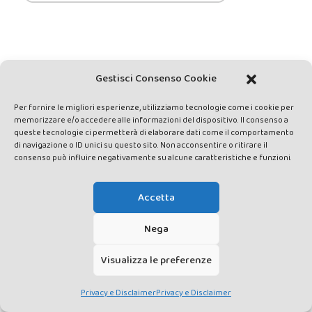
Gestisci Consenso Cookie
Per fornire le migliori esperienze, utilizziamo tecnologie come i cookie per
memorizzare e/o accedere alle informazioni del dispositivo. Il consenso a
Iscriviti alla
queste tecnologie ci permetterà di elaborare dati come il comportamento
nostra newsletter!
di navigazione o ID unici su questo sito. Non acconsentire o ritirare il
consenso può influire negativamente su alcune caratteristiche e funzioni.
Accetta
Nega
Visualizza le preferenze
Privacy e Disclaimer
Privacy e Disclaimer
PODCAST