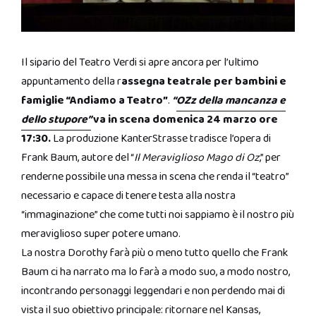
Il sipario del Teatro Verdi si apre ancora per l’ultimo
appuntamento della r
assegna teatrale per bambini e
famiglie “Andiamo a Teatro”
.
“
OZz della mancanza e
dello stupore”
va in scena domenica 24 marzo ore
17:30.
La produzione KanterStrasse tradisce l’opera di
Frank Baum, autore del “
Il Meraviglioso Mago di Oz
,” per
renderne possibile una messa in scena che renda il “teatro”
necessario e capace di tenere testa alla nostra
“immaginazione” che come tutti noi sappiamo è il nostro più
meraviglioso super potere umano.
La nostra Dorothy farà più o meno tutto quello che Frank
Baum ci ha narrato ma lo farà a modo suo, a modo nostro,
incontrando personaggi leggendari e non perdendo mai di
vista il suo obiettivo principale: ritornare nel Kansas,