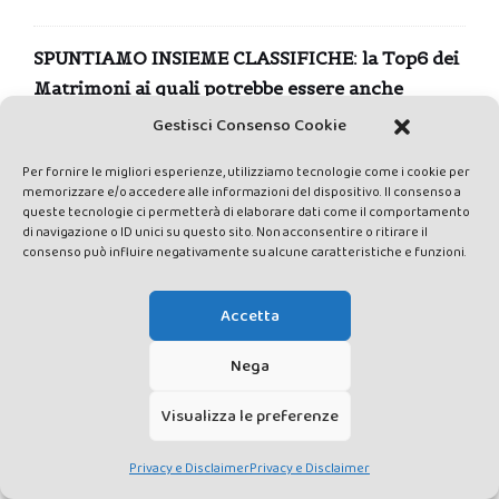
SPUNTIAMO INSIEME CLASSIFICHE: la Top6 dei
Matrimoni ai quali potrebbe essere anche
piacevole partecipare
Gestisci Consenso Cookie
Per fornire le migliori esperienze, utilizziamo tecnologie come i cookie per
memorizzare e/o accedere alle informazioni del dispositivo. Il consenso a
COMMENTI RECENTI
queste tecnologie ci permetterà di elaborare dati come il comportamento
di navigazione o ID unici su questo sito. Non acconsentire o ritirare il
Terre degli Angeli: oltre il velo del gioco di ruolo dal vivo - La
consenso può influire negativamente su alcune caratteristiche e funzioni.
La demolizione dell’Autogrill Pavesi
Valdichiana
su
di Montepulciano
Accetta
Nega
Terre degli Angeli: oltre il velo del gioco di ruolo dal vivo - La
Tempo di Circo, tempo di Festa di
Valdichiana
su
Visualizza le preferenze
Carnevale
Privacy e Disclaimer
Privacy e Disclaimer
Un nuovo
The Miyawaki Method | Collettivo Rewild Sicily
su