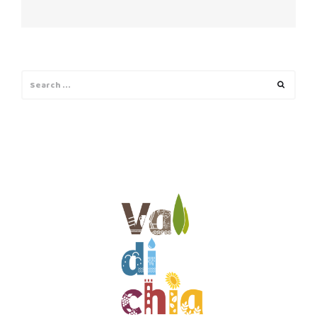
Next
post:
Search
Search
for: