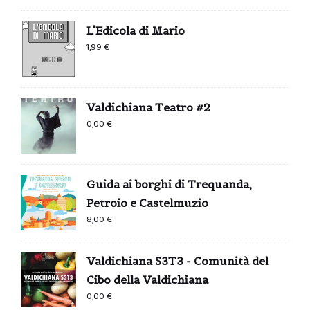
L'Edicola di Mario
1,99
€
Valdichiana Teatro #2
0,00
€
Guida ai borghi di Trequanda,
Petroio e Castelmuzio
8,00
€
Valdichiana S3T3 - Comunità del
Cibo della Valdichiana
0,00
€