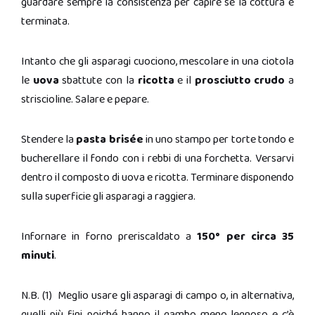
guardare sempre la consistenza per capire se la cottura è
terminata.
Intanto che gli asparagi cuociono, mescolare in una ciotola
le
uova
sbattute con la
ricotta
e il
prosciutto crudo
a
striscioline. Salare e pepare.
Stendere la
pasta brisée
in uno stampo per torte tondo e
bucherellare il fondo con i rebbi di una forchetta. Versarvi
dentro il composto di uova e ricotta. Terminare disponendo
sulla superficie gli asparagi a raggiera.
Infornare in forno preriscaldato a
150° per circa 35
minuti
.
N.B. (1) Meglio usare gli asparagi di campo o, in alternativa,
quelli più fini, poiché hanno il gambo meno legnoso e c’è