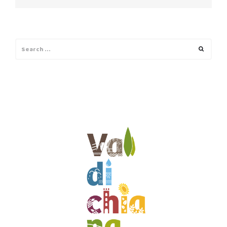
Search
Search
for: