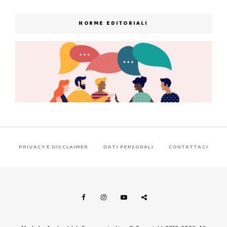
NORME EDITORIALI
PRIVACY E DISCLAIMER
DATI PERSONALI
CONTATTACI