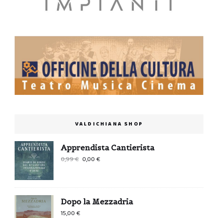
VALDICHIANA SHOP
Apprendista Cantierista
Il
Il
0,99
€
0,00
€
prezzo
prezzo
originale
attuale
era:
è:
Dopo la Mezzadria
0,99 €.
0,00 €.
15,00
€