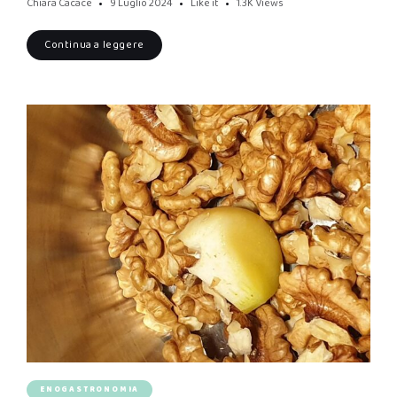
Chiara Cacace
9 Luglio 2024
Like it
1.3K
Views
Continua a leggere
ENOGASTRONOMIA