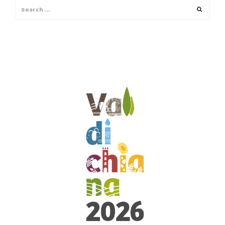
Search
Search
for: