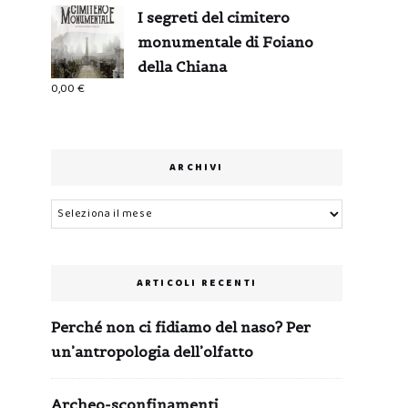
I segreti del cimitero
monumentale di Foiano
della Chiana
0,00
€
ARCHIVI
Archivi
ARTICOLI RECENTI
Perché non ci fidiamo del naso? Per
un’antropologia dell’olfatto
Archeo-sconfinamenti