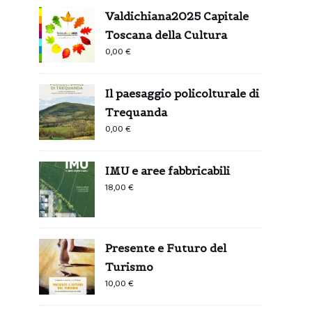
Valdichiana2025 Capitale
Toscana della Cultura
0,00
€
Il paesaggio policolturale di
Trequanda
0,00
€
IMU e aree fabbricabili
18,00
€
Presente e Futuro del
Turismo
10,00
€