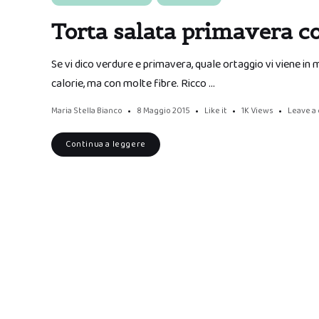
Torta salata primavera c
Se vi dico verdure e primavera, quale ortaggio vi viene in 
calorie, ma con molte fibre. Ricco …
Maria Stella Bianco
8 Maggio 2015
Like it
1K
Views
Leave 
Continua a leggere