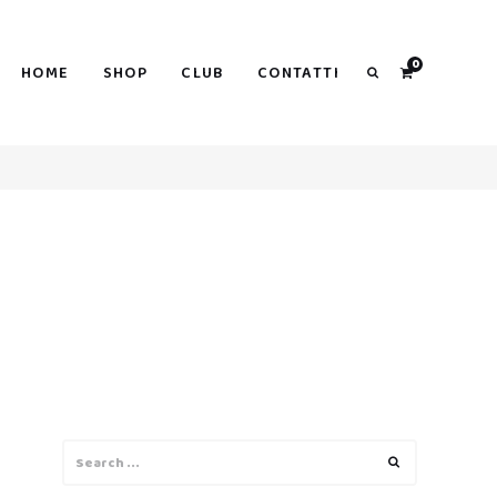
0
HOME
SHOP
CLUB
CONTATTI
Search
Search
Search
for: