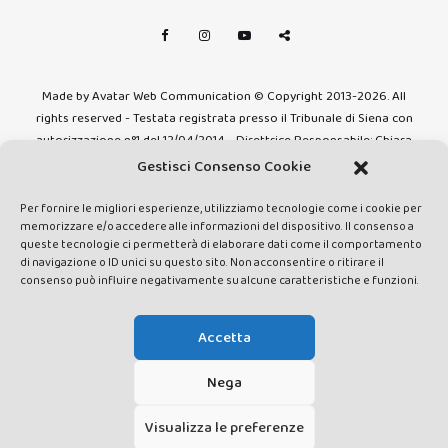
Made by Avatar Web Communication © Copyright 2013-2026. All
rights reserved - Testata registrata presso il Tribunale di Siena con
autorizzazione n°1 del 12/04/2014 - Direttrice Responsabile: Chiara
Cacace - E-mail: direzione@lavaldichiana.it - Editore: Valdichiana
Gestisci Consenso Cookie
Media Srl – P.IVA e C.F. 01377300528 –
amministrazione@lavaldichiana.it - Sede legale: Piazza Nazioni Unite
Per fornire le migliori esperienze, utilizziamo tecnologie come i cookie per
memorizzare e/o accedere alle informazioni del dispositivo. Il consenso a
10, Torrita di Siena (SI) - Iscrizione al Registro degli Operatori di
queste tecnologie ci permetterà di elaborare dati come il comportamento
Comunicazione n.24374 del 24/03/2014
di navigazione o ID unici su questo sito. Non acconsentire o ritirare il
consenso può influire negativamente su alcune caratteristiche e funzioni.
Accetta
Nega
Visualizza le preferenze