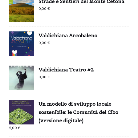
Strade e Sentieri del Monte Cetona
0,00
€
Valdichiana Arcobaleno
0,00
€
Valdichiana Teatro #2
0,00
€
Un modello di sviluppo locale
sostenibile: le Comunità del Cibo
(versione digitale)
5,00
€