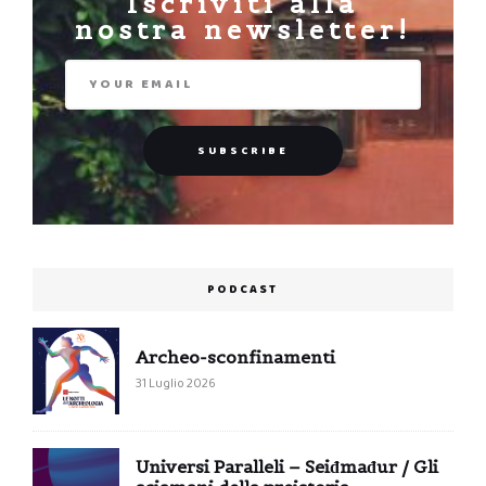
Iscriviti alla
nostra newsletter!
PODCAST
Archeo-sconfinamenti
31 Luglio 2026
Universi Paralleli – Seiđmađur / Gli