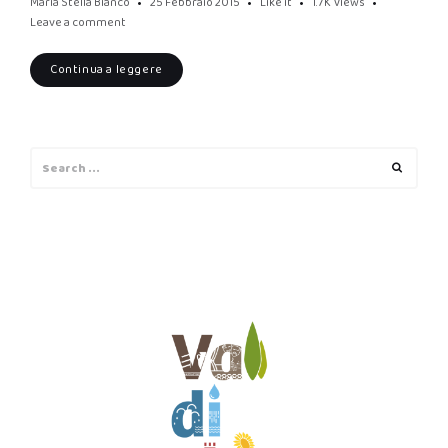
Maria Stella Bianco
25 Febbraio 2015
Like it
1.7K
Views
Leave a comment
Continua a leggere
Search
Search
for: