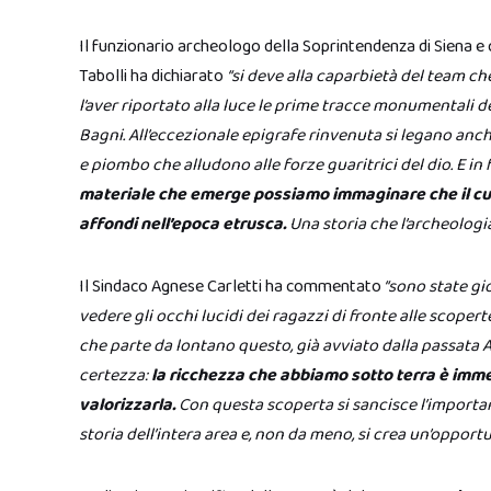
Il funzionario archeologo della Soprintendenza di Siena e
Tabolli ha dichiarato
“si deve alla caparbietà del team che
l’aver riportato alla luce le prime tracce monumentali d
Bagni. All’eccezionale epigrafe rinvenuta si legano an
e piombo che alludono alle forze guaritrici del dio. E in 
materiale che emerge possiamo immaginare che il cul
affondi nell’epoca etrusca.
Una storia che l’archeologi
Il Sindaco Agnese Carletti ha commentato
“sono state gio
vedere gli occhi lucidi dei ragazzi di fronte alle scop
che parte da lontano questo, già avviato dalla passat
certezza:
la ricchezza che abbiamo sotto terra è imm
valorizzarla.
Con questa scoperta si sancisce l’importan
storia dell’intera area e, non da meno, si crea un’opportun