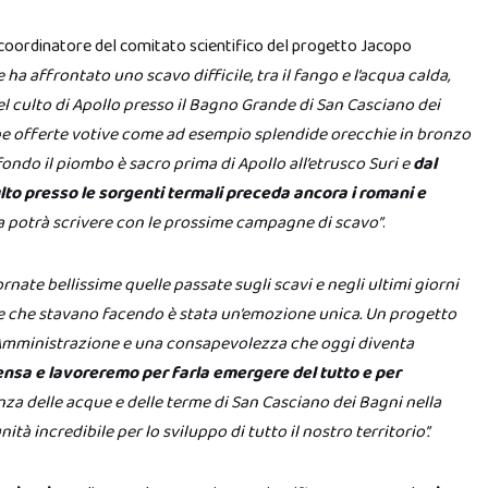
 coordinatore del comitato scientifico del progetto Jacopo
 ha affrontato uno scavo difficile, tra il fango e l’acqua calda,
el culto di Apollo presso il Bagno Grande di San Casciano dei
che offerte votive come ad esempio splendide orecchie in bronzo
fondo il piombo è sacro prima di Apollo all’etrusco Suri e
dal
to presso le sorgenti termali preceda ancora i romani e
a potrà scrivere con le prossime campagne di scavo”
.
rnate bellissime quelle passate sugli scavi e negli ultimi giorni
erte che stavano facendo è stata un’emozione unica. Un progetto
a Amministrazione e una consapevolezza che oggi diventa
ensa e lavoreremo per farla emergere del tutto e per
za delle acque e delle terme di San Casciano dei Bagni nella
ità incredibile per lo sviluppo di tutto il nostro territorio”.