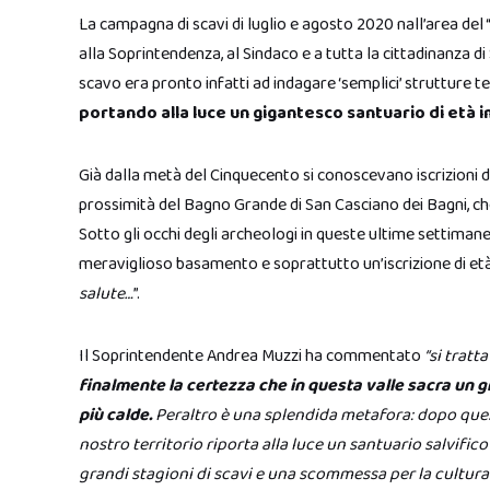
La campagna di scavi di luglio e agosto 2020 nall’area del
alla Soprintendenza, al Sindaco e a tutta la cittadinanza d
scavo era pronto infatti ad indagare ‘semplici’ strutture 
portando alla luce
un gigantesco santuario di età 
Già dalla metà del Cinquecento si conoscevano iscrizioni d
prossimità del Bagno Grande di San Casciano dei Bagni, che
Sotto gli occhi degli archeologi in queste ultime settimane
meraviglioso basamento e soprattutto un’iscrizione di età 
salute…
”.
Il Soprintendente Andrea Muzzi ha commentato
“si tratt
finalmente la certezza che in questa valle sacra un 
più calde.
Peraltro è una splendida metafora: dopo quest
nostro territorio riporta alla luce un santuario salvific
grandi stagioni di scavi e una scommessa per la cultura i