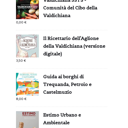
Comunità del Cibo della
Valdichiana
0,00
€
Il Ricettario dell'Aglione
della Valdichiana (versione
digitale)
3,50
€
Guida ai borghi di
Trequanda, Petroio e
Castelmuzio
8,00
€
Estimo Urbano e
Ambientale