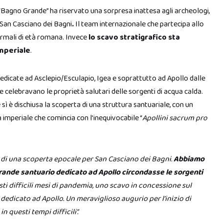
 “Bagno Grande” ha riservato una sorpresa inattesa agli archeologi,
i San Casciano dei Bagni
.
Il team internazionale che partecipa allo
termali di età romana. Invece
lo scavo stratigrafico sta
imperiale
.
edicate ad Asclepio/Esculapio, Igea e soprattutto ad Apollo dalle
 celebravano le proprietà salutari delle sorgenti di acqua calda.
 sì è dischiusa la scoperta di una struttura santuariale, con un
imperiale che comincia con l’inequivocabile “
Apollini sacrum pro
a di una scoperta epocale per San Casciano dei Bagni.
Abbiamo
grande santuario dedicato ad Apollo circondasse le sorgenti
i difficili mesi di pandemia, uno scavo in concessione sul
o dedicato ad Apollo. Un meraviglioso augurio per l’inizio di
n questi tempi difficili”.