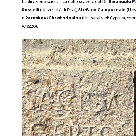
La direzione scientifica dello scavo è del Dr.
Emanuele Ma
Rosselli
(Università di Pisa),
Stefano Camporeale
(Univ
e
Paraskevi Christodoulou
(University of Cyprus), coo
Arezzo).