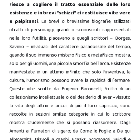
riesce a cogliere il tratto essenziale delle loro
esistenze e in brevi “schizzi” ci restituisce vite vere
e palpitanti
. Le brevi o brevissime biografie, stilizzati
ritratti di personaggi, grandi o sconosciuti, rappresentati
nella loro futilità, piacevano a quegli scrittori – Borges,
Savinio – infatuati del carattere paradossale del tempo,
quando il suo immenso mistero fisico e metafisico mostra,
solo per gli uomini, una piccola smorfia beffarda. Esistenze
manifestate in un attimo infinito che solo l’inventiva, la
cultura, l’umorismo possono avere la rapidità di fermare.
Queste vite, scritte da Eugenio Baroncelli, frutto di un
collezionismo intellettuale o del desiderio di aver «vissuto
la vita degli altri» e ancor di più il loro capriccio, sono
raccolte in sezioni, smilze categorie in cui lo scrittore
mostra crudelmente che si possano riassumere. Dagli
Amanti ai Fumatori di sigaro; da Come le foglie a Da qui
all’eternità; Diavoli e maghi, Freaks, Scomparsi, Suicidi e