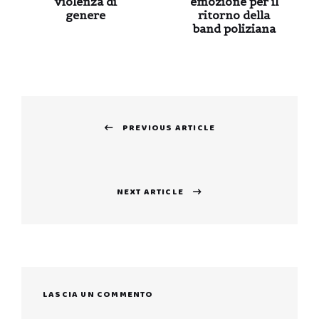
violenza di
emozione per il
genere
ritorno della
band poliziana
Navigazione
PREVIOUS ARTICLE
articoli
Previous
post:
NEXT ARTICLE
Next
post:
LASCIA UN COMMENTO