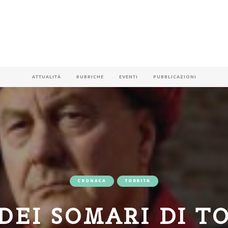
ATTUALITÀ
RUBRICHE
EVENTI
PUBBLICAZIONI
CRONACA
TORRITA
DEI SOMARI DI T