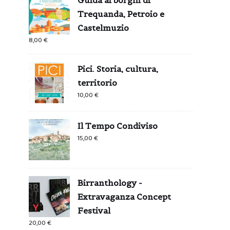
Trequanda, Petroio e
Castelmuzio
8,00
€
Pici. Storia, cultura,
territorio
10,00
€
Il Tempo Condiviso
15,00
€
Birranthology -
Extravaganza Concept
Festival
20,00
€