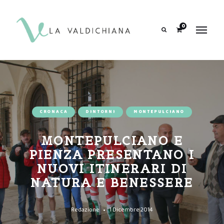
contenuto
0
Search
CRONACA
DINTORNI
MONTEPULCIANO
MONTEPULCIANO E
PIENZA PRESENTANO I
NUOVI ITINERARI DI
NATURA E BENESSERE
Redazione
1 Dicembre 2014