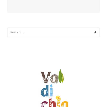
Search
Search
for: