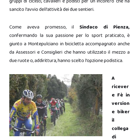
gruppi di ciclisti, cavalieri e podisti per un incontro che ha
sancito l’avvio dell’attività dei due sentieri.
Come aveva promesso, il
Sindaco di Pienza,
confermando la sua passione per lo sport praticato, è
giunto a Montepulciano in bicicletta accompagnato anche
da Assessori e Consiglieri che hanno utilizzato il mezzo a
due ruote o, addirittura, hanno scelto l’opzione podistica.
A
ricever
e Fè in
version
e biker
il
collega
di