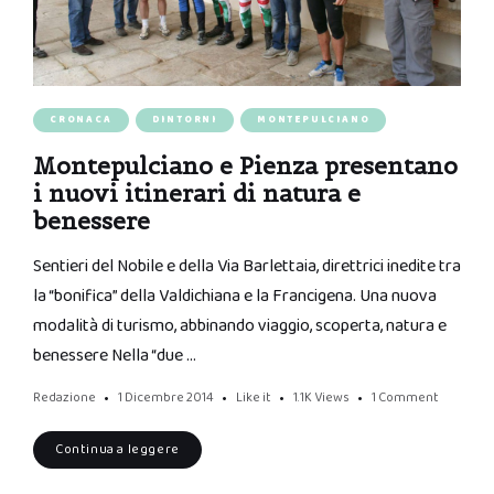
CRONACA
DINTORNI
MONTEPULCIANO
Montepulciano e Pienza presentano
i nuovi itinerari di natura e
benessere
Sentieri del Nobile e della Via Barlettaia, direttrici inedite tra
la “bonifica” della Valdichiana e la Francigena. Una nuova
modalità di turismo, abbinando viaggio, scoperta, natura e
benessere Nella “due …
Redazione
1 Dicembre 2014
Like it
1.1K
Views
1 Comment
Continua a leggere