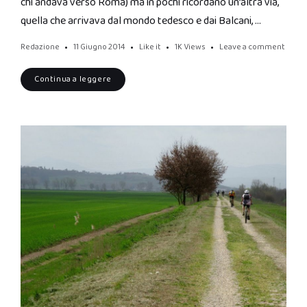
chi andava verso Roma) ma in pochi ricordano un’altra via,
quella che arrivava dal mondo tedesco e dai Balcani, …
Redazione
11 Giugno 2014
Like it
1K
Views
Leave a comment
Continua a leggere