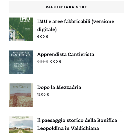
VALDICHIANA SHOP
IMU e aree fabbricabili (versione
digitale)
6,00
€
Apprendista Cantierista
Il
Il
0,99
€
0,00
€
prezzo
prezzo
originale
attuale
era:
è:
Dopo la Mezzadria
0,99 €.
0,00 €.
15,00
€
Il paesaggio storico della Bonifica
Leopoldina in Valdichiana