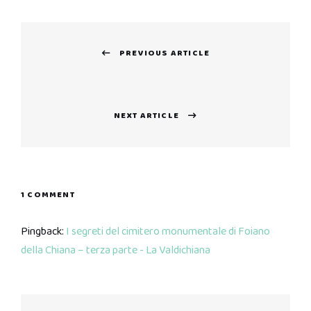
Navigazione
PREVIOUS ARTICLE
articoli
Previous
post:
NEXT ARTICLE
Next
post:
1 COMMENT
Pingback:
I segreti del cimitero monumentale di Foiano
della Chiana – terza parte - La Valdichiana