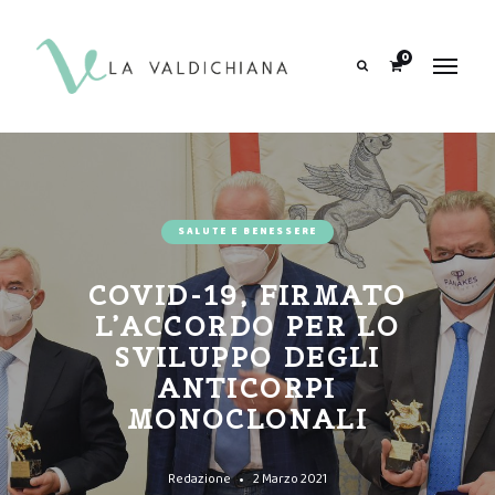
contenuto
0
Search
SALUTE E BENESSERE
COVID-19, FIRMATO
L’ACCORDO PER LO
SVILUPPO DEGLI
ANTICORPI
MONOCLONALI
Redazione
2 Marzo 2021