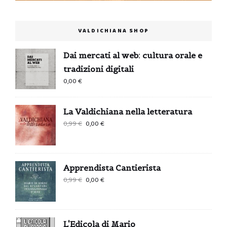
VALDICHIANA SHOP
Dai mercati al web: cultura orale e
tradizioni digitali
0,00
€
La Valdichiana nella letteratura
Il
Il
0,99
€
0,00
€
prezzo
prezzo
originale
attuale
era:
è:
Apprendista Cantierista
0,99 €.
0,00 €.
Il
Il
0,99
€
0,00
€
prezzo
prezzo
originale
attuale
era:
è:
L'Edicola di Mario
0,99 €.
0,00 €.