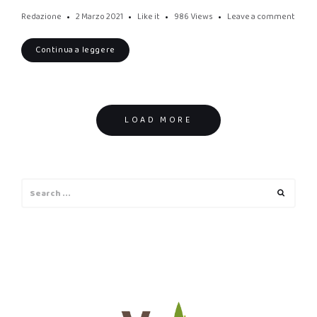
Redazione
2 Marzo 2021
Like it
986
Views
Leave a comment
Continua a leggere
Posts
LOAD MORE
navigation
Search
Search
for: