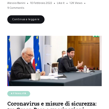
Alessio Banini
10 Febbraio 2022
Like it
1.2K
Views
9 Comments
Continua a leggere
ATTUALITÀ
Coronavirus e misure di sicurezza: