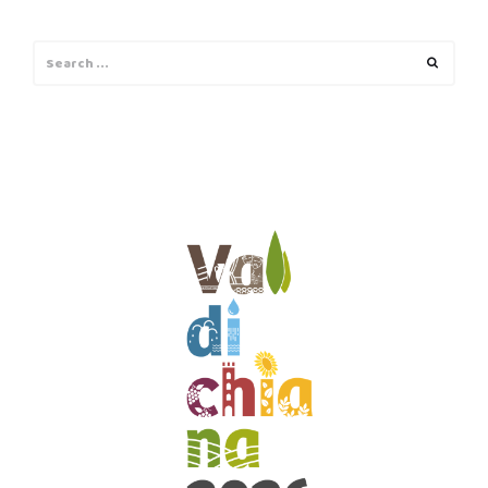
Search
Search
for: