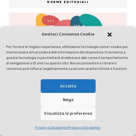
NORME EDITORIALI
Gestisci Consenso Cookie
Per fornire le migliori esperienze, utilizziamo tecnologie come i cookie per
memorizzare e/o accedere alle informazioni del dispositivo. Il consenso a
queste tecnologie ci permetterà di elaborare dati come il comportamento
di navigazione o ID unici su questo sito. Non acconsentire o ritirare il
consenso può influire negativamente su alcune caratteristiche e funzioni.
PRIVACY E DISCLAIMER
DATI PERSONALI
CONTATTACI
Accetta
Nega
Visualizza le preferenze
Made by Avatar Web Communication © Copyright 2013-2026. All
Privacy e Disclaimer
Privacy e Disclaimer
rights reserved - Testata registrata presso il Tribunale di Siena con