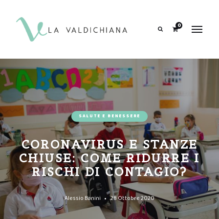
contenuto
0
Search
SALUTE E BENESSERE
CORONAVIRUS E STANZE
CHIUSE: COME RIDURRE I
RISCHI DI CONTAGIO?
Alessio Banini
28 Ottobre 2020