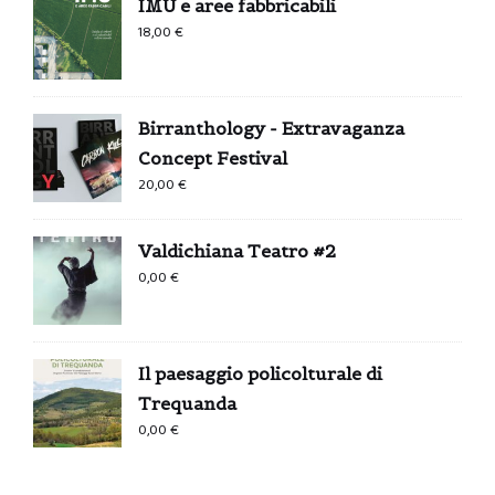
IMU e aree fabbricabili
18,00
€
Birranthology - Extravaganza
Concept Festival
20,00
€
Valdichiana Teatro #2
0,00
€
Il paesaggio policolturale di
Trequanda
0,00
€