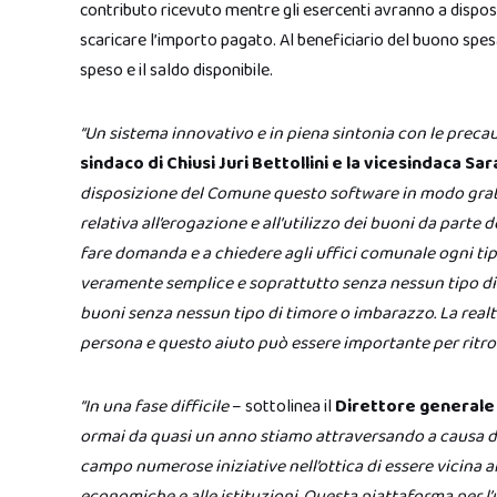
contributo ricevuto mentre gli esercenti avranno a disposiz
scaricare l’importo pagato. Al beneficiario del buono sp
speso e il saldo disponibile.
“Un sistema innovativo e in piena sintonia con le precau
sindaco di Chiusi Juri Bettollini e la vicesindaca Sa
disposizione del Comune questo software in modo gratu
relativa all’erogazione e all’utilizzo dei buoni da parte d
fare domanda e a chiedere agli uffici comunale ogni tip
veramente semplice e soprattutto senza nessun tipo di 
buoni senza nessun tipo di timore o imbarazzo. La realt
persona e questo aiuto può essere importante per ritro
“In una fase difficile
– sottolinea il
Direttore generale 
ormai da quasi un anno stiamo attraversando a causa d
campo numerose iniziative nell’ottica di essere vicina al 
economiche e alle istituzioni. Questa piattaforma per l’u