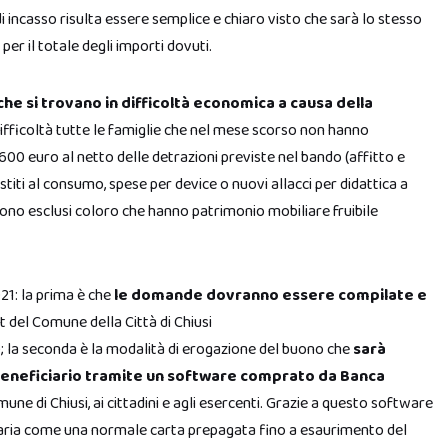
di incasso risulta essere semplice e chiaro visto che sarà lo stesso
per il totale degli importi dovuti.
che si trovano in difficoltà economica a causa della
 difficoltà tutte le famiglie che nel mese scorso non hanno
 600 euro al netto delle detrazioni previste nel bando (affitto e
titi al consumo, spese per device o nuovi allacci per didattica a
Sono esclusi coloro che hanno patrimonio mobiliare fruibile
21: la prima è che
le domande dovranno essere compilate e
t del Comune della Città di Chiusi
); la seconda è la modalità di erogazione del buono che
sarà
 beneficiario tramite un software comprato da Banca
e di Chiusi, ai cittadini e agli esercenti. Grazie a questo software
anitaria come una normale carta prepagata fino a esaurimento del