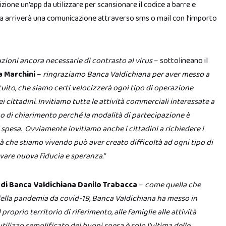
ione un’app da utilizzare per scansionare il codice a barre e
esa arriverà una comunicazione attraverso sms o mail con l’importo
zioni ancora necessarie di contrasto al virus
– sottolineano il
ra Marchini
–
ringraziamo Banca Valdichiana per aver messo a
ito, che siamo certi velocizzerà ogni tipo di operazione
ei cittadini. Invitiamo tutte le attività commerciali interessate a
o di chiarimento perché la modalità di partecipazione è
spesa. Ovviamente invitiamo anche i cittadini a richiedere i
à che stiamo vivendo può aver creato difficoltà ad ogni tipo di
vare nuova fiducia e speranza.”
di Banca Valdichiana Danilo Trabacca
–
come quella che
ella pandemia da covid-19, Banca Valdichiana ha messo in
proprio territorio di riferimento, alle famiglie alle attività
tilizzo semplificato dei buoni spesa è solo l’ultima delle