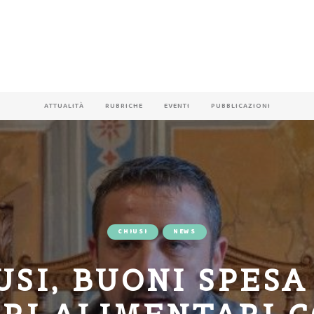
ATTUALITÀ
RUBRICHE
EVENTI
PUBBLICAZIONI
CHIUSI
NEWS
USI, BUONI SPESA