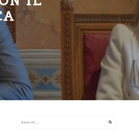
ON IL
CA
Search
Search
for: