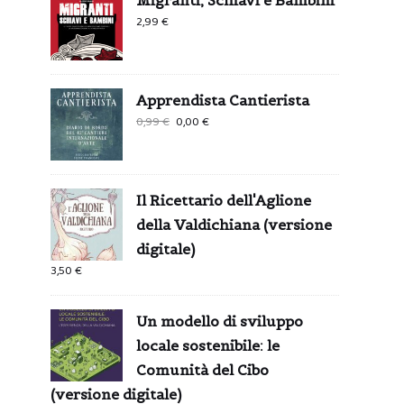
2,99
€
Apprendista Cantierista
Il
Il
0,99
€
0,00
€
prezzo
prezzo
originale
attuale
era:
è:
Il Ricettario dell'Aglione
0,99 €.
0,00 €.
della Valdichiana (versione
digitale)
3,50
€
Un modello di sviluppo
locale sostenibile: le
Comunità del Cibo
(versione digitale)