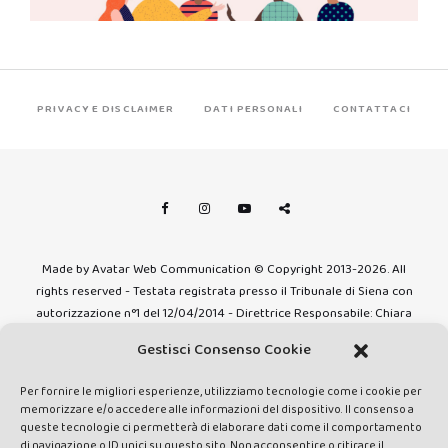
PRIVACY E DISCLAIMER
DATI PERSONALI
CONTATTACI
Made by Avatar Web Communication © Copyright 2013-2026. All
rights reserved - Testata registrata presso il Tribunale di Siena con
autorizzazione n°1 del 12/04/2014 - Direttrice Responsabile: Chiara
Cacace - E-mail: direzione@lavaldichiana.it - Editore: Valdichiana
Gestisci Consenso Cookie
Media Srl – P.IVA e C.F. 01377300528 –
amministrazione@lavaldichiana.it - Sede legale: Piazza Nazioni Unite
Per fornire le migliori esperienze, utilizziamo tecnologie come i cookie per
10, Torrita di Siena (SI) - Iscrizione al Registro degli Operatori di
memorizzare e/o accedere alle informazioni del dispositivo. Il consenso a
Comunicazione n.24374 del 24/03/2014
queste tecnologie ci permetterà di elaborare dati come il comportamento
di navigazione o ID unici su questo sito. Non acconsentire o ritirare il