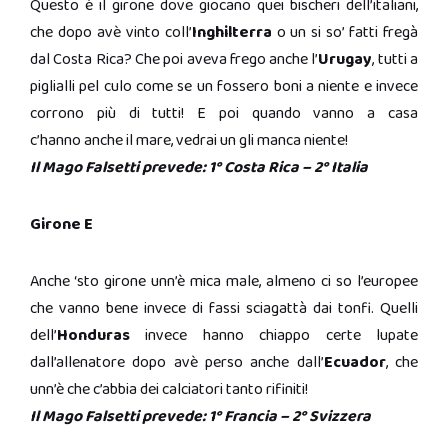
Questo è il girone dove giocano quei bischeri dell’italiani,
che dopo avè vinto coll’
Inghilterra
o un si so’ fatti fregà
dal Costa Rica? Che poi aveva frego anche l’
Urugay
, tutti a
piglialli pel culo come se un fossero boni a niente e invece
corrono più di tutti! E poi quando vanno a casa
c’hanno anche il mare, vedrai un gli manca niente!
Il Mago Falsetti prevede: 1° Costa Rica – 2° Italia
Girone E
Anche ‘sto girone unn’è mica male, almeno ci so l’europee
che vanno bene invece di fassi sciagattà dai tonfi. Quelli
dell’
Honduras
invece hanno chiappo certe lupate
dall’allenatore dopo avè perso anche dall’
Ecuador
, che
unn’è che c’abbia dei calciatori tanto rifiniti!
Il Mago Falsetti prevede: 1° Francia – 2° Svizzera