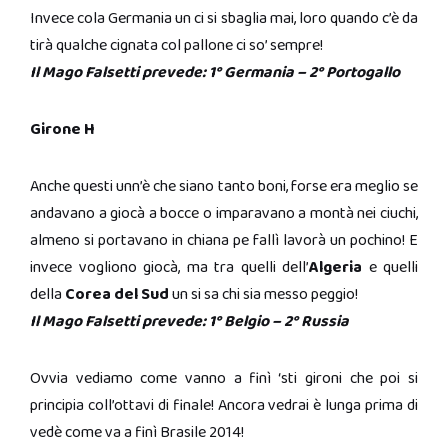
Invece cola Germania un ci si sbaglia mai, loro quando c’è da
tirà qualche cignata col pallone ci so’ sempre!
Il Mago Falsetti prevede: 1° Germania – 2° Portogallo
Girone H
Anche questi unn’è che siano tanto boni, forse era meglio se
andavano a giocà a bocce o imparavano a montà nei ciuchi,
almeno si portavano in chiana pe fallì lavorà un pochino! E
invece vogliono giocà, ma tra quelli dell’
Algeria
e quelli
della
Corea del Sud
un si sa chi sia messo peggio!
Il Mago Falsetti prevede: 1° Belgio – 2° Russia
Ovvia vediamo come vanno a finì ‘sti gironi che poi si
principia coll’ottavi di finale! Ancora vedrai è lunga prima di
vedè come va a finì Brasile 2014!