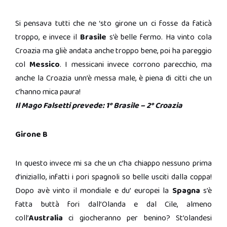
Si pensava tutti che ne ‘sto girone un ci fosse da faticà
troppo, e invece il
Brasile
s’è belle fermo. Ha vinto cola
Croazia ma gliè andata anche troppo bene, poi ha pareggio
col
Messico
. I messicani invece corrono parecchio, ma
anche la Croazia unn’è messa male, è piena di citti che un
c’hanno mica paura!
Il Mago Falsetti prevede: 1° Brasile – 2° Croazia
Girone B
In questo invece mi sa che un c’ha chiappo nessuno prima
d’iniziallo, infatti i pori spagnoli so belle usciti dalla coppa!
Dopo avè vinto il mondiale e du’ europei la
Spagna
s’è
fatta buttà fori dall’Olanda e dal Cile, almeno
coll’
Australia
ci giocheranno per benino? St’olandesi