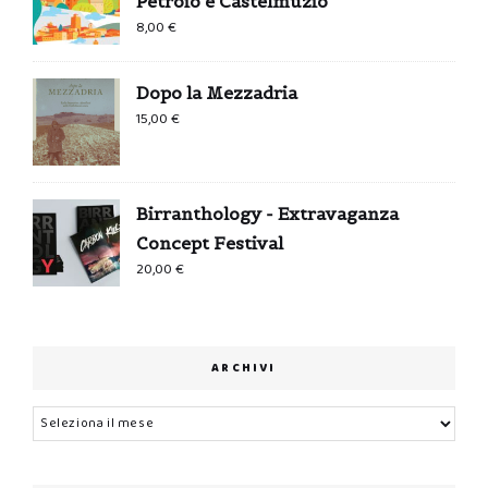
Petroio e Castelmuzio
8,00
€
Dopo la Mezzadria
15,00
€
Birranthology - Extravaganza
Concept Festival
20,00
€
ARCHIVI
Archivi