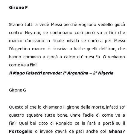
Girone F
Stanno tutti a vedè Messi perchè vogliono vedello giocà
contro Neymar, se continuano così però va a finì che
manco c’arrivano in finale, infatti se unn’era per Messi
l’Argentina manco ci riusciva a batte quelli dell’Iran, che
hanno comincio a giocà a calcio du’ mesi fa. O vediamo
come va a finì!
Il Mago Falsetti prevede: 1° Argentina – 2° Nigeria
Girone G
Questo sì che lo chiameno il girone della morte, infatti so’
quattro squadre tutte bone, unn’è facile dì come va a
finì! Quel bel citto di Ronaldo ce la farà a portà su il
Portogallo
o invece c’avrà da patì anche col
Ghana
?