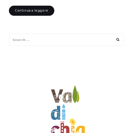
Continua a leggere
Search
Search
for: