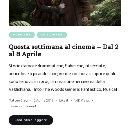
RUBRICHE
TV E CINEMA
Questa settimana al cinema – Dal 2
al 8 Aprile
Storie d’amore drammatiche, fiabesche, intrecciate,
pericolose o pirandelliane, venite con noi a scoprire quali
sono le novità in programmazione nei cinema della
Valdichiana. Into The Woods Genere: Fantastico, Musical …
Matteo Biagi
2 Aprile 2015
Like it
1.4K
Views
Leave a comment
Continua a leggere