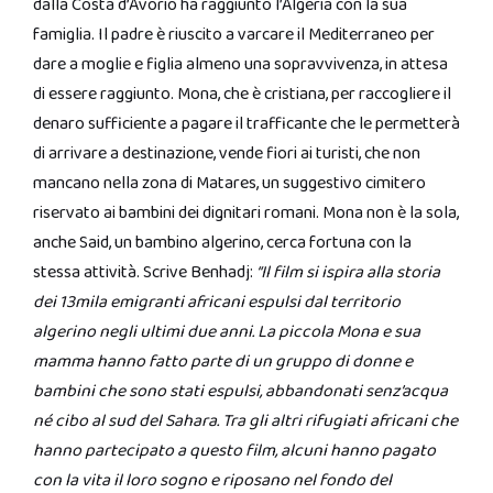
dalla Costa d’Avorio ha raggiunto l’Algeria con la sua
famiglia. Il padre è riuscito a varcare il Mediterraneo per
dare a moglie e figlia almeno una sopravvivenza, in attesa
di essere raggiunto. Mona, che è cristiana, per raccogliere il
denaro sufficiente a pagare il trafficante che le permetterà
di arrivare a destinazione, vende fiori ai turisti, che non
mancano nella zona di Matares, un suggestivo cimitero
riservato ai bambini dei dignitari romani. Mona non è la sola,
anche Said, un bambino algerino, cerca fortuna con la
stessa attività. Scrive Benhadj:
“Il film si ispira alla storia
dei 13mila emigranti africani espulsi dal territorio
algerino negli ultimi due anni. La piccola Mona e sua
mamma hanno fatto parte di un gruppo di donne e
bambini che sono stati espulsi, abbandonati senz’acqua
né cibo al sud del Sahara. Tra gli altri rifugiati africani che
hanno partecipato a questo film, alcuni hanno pagato
con la vita il loro sogno e riposano nel fondo del