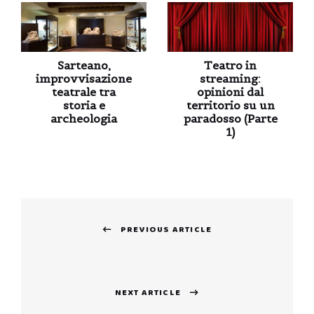
Sarteano,
Teatro in
improvvisazione
streaming:
teatrale tra
opinioni dal
storia e
territorio su un
archeologia
paradosso (Parte
1)
Navigazione
PREVIOUS ARTICLE
articoli
Previous
post:
NEXT ARTICLE
Next