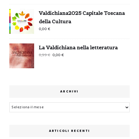
Valdichiana2025 Capitale Toscana
della Cultura
0,00
€
La Valdichiana nella letteratura
Il
Il
0,99
€
0,00
€
prezzo
prezzo
originale
attuale
era:
è:
0,99 €.
0,00 €.
ARCHIVI
Archivi
ARTICOLI RECENTI