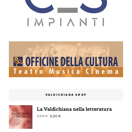
VALDICHIANA SHOP
La Valdichiana nella letteratura
Il
Il
0,99
€
0,00
€
prezzo
prezzo
originale
attuale