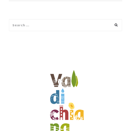
Search
Search
for: