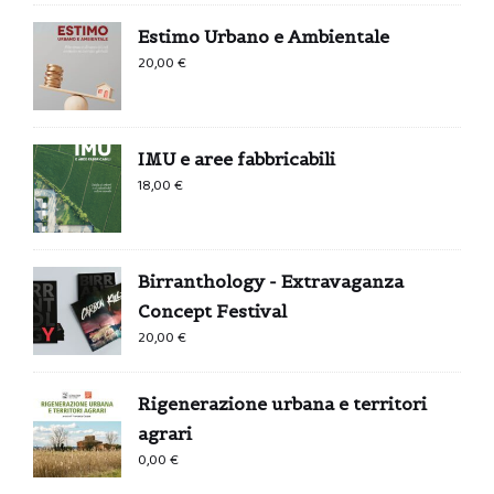
era:
è:
Estimo Urbano e Ambientale
0,99 €.
0,00 €.
20,00
€
IMU e aree fabbricabili
18,00
€
Birranthology - Extravaganza
Concept Festival
20,00
€
Rigenerazione urbana e territori
agrari
0,00
€