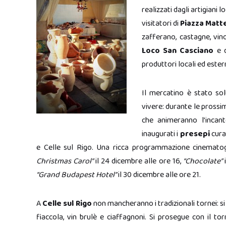
realizzati dagli artigiani 
visitatori di
Piazza Matt
zafferano, castagne, vin
Loco San Casciano
e 
produttori locali ed estern
Il mercatino è stato sol
vivere: durante le prossim
che animeranno l’incante
inaugurati i
presepi
curat
e Celle sul Rigo. Una ricca programmazione cinemato
Christmas Carol”
il 24 dicembre alle ore 16,
“Chocolate”
i
“Grand Budapest Hotel”
il 30 dicembre alle ore 21.
A
Celle sul Rigo
non mancheranno i tradizionali tornei: si 
fiaccola, vin brulè e ciaffagnoni. Si prosegue con il t