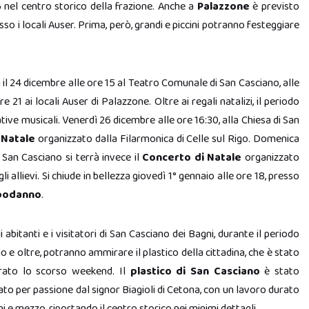
6 nel centro storico della frazione. Anche a
Palazzone
è previsto
sso i locali Auser. Prima, però, grandi e piccini potranno festeggiare
a il 24 dicembre alle ore 15 al Teatro Comunale di San Casciano, alle
 21 ai locali Auser di Palazzone. Oltre ai regali natalizi, il periodo
tive musicali. Venerdì 26 dicembre alle ore 16:30, alla Chiesa di San
 Natale
organizzato dalla Filarmonica di Celle sul Rigo. Domenica
San Casciano si terrà invece il
Concerto di Natale
organizzato
 allievi. Si chiude in bellezza giovedì 1° gennaio alle ore 18, presso
apodanno
.
li abitanti e i visitatori di San Casciano dei Bagni, durante il periodo
io e oltre, potranno ammirare il plastico della cittadina, che è stato
rato lo scorso weekend. Il
plastico di San Casciano
è stato
ato per passione dal signor Biagioli di Cetona, con un lavoro durato
i e mezzo, riportando il centro storico nei minimi dettagli.