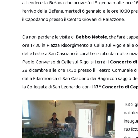
attendere la Befana che arriverà il 5 gennaio alle ore 1
l’arrivo della Befana, martedì 6 gennaio alle ore 18:30 pre
il Capodanno presso il Centro Giovani di Palazzone.
Da non perdere la visita di
Babbo Natale
, che farà tapp
ore 17:30 in Piazza Risorgimento a Celle sul Rigo e alle ore
delle feste a San Casciano è caratterizzato da molte inizia
Paolo Converso di Celle sul Rigo, si terrà il
Concerto di
28 dicembre alle ore 17:30 presso il Teatro Comunale di 
dalla Filarmonica di San Casciano dei Bagni con saggio degli
la Collegiata di San Leonardo, con il
17° Concerto di C
Tutti g
nataliz
inaugu
realizz
due ann