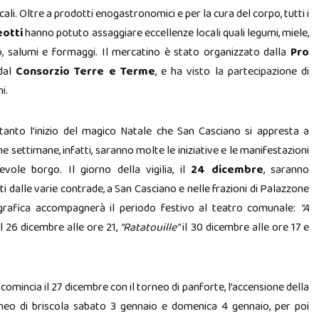
locali. Oltre a prodotti enogastronomici e per la cura del corpo, tutti i
eotti
hanno potuto assaggiare eccellenze locali quali legumi, miele,
o, salumi e formaggi. Il mercatino è stato organizzato dalla
Pro
dal
Consorzio Terre e Terme
, e ha visto la partecipazione di
i.
tanto l’inizio del magico Natale che San Casciano si appresta a
e settimane, infatti, saranno molte le iniziative e le manifestazioni
vole borgo. Il giorno della vigilia, il
24 dicembre
, saranno
i dalle varie contrade, a San Casciano e nelle frazioni di Palazzone
grafica accompagnerà il periodo festivo al teatro comunale:
“A
l 26 dicembre alle ore 21,
“Ratatouille”
il 30 dicembre alle ore 17 e
comincia il 27 dicembre con il torneo di panforte, l’accensione della
orneo di briscola sabato 3 gennaio e domenica 4 gennaio, per poi