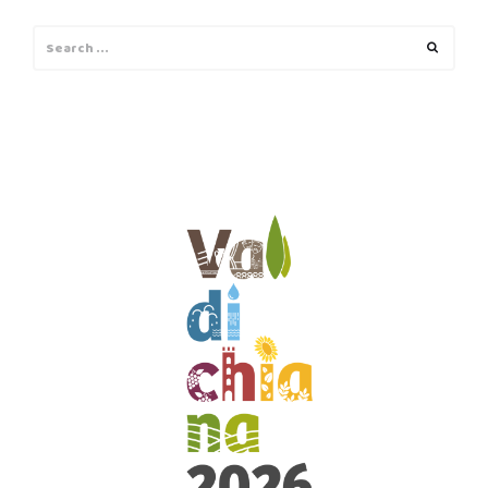
Search
Search
for: