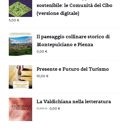
sostenibile: le Comunità del Cibo
(versione digitale)
5,00
€
Il paesaggio collinare storico di
Montepulciano e Pienza
0,00
€
Presente e Futuro del Turismo
10,00
€
La Valdichiana nella letteratura
Il
Il
0,99
€
0,00
€
prezzo
prezzo
originale
attuale
era:
è: